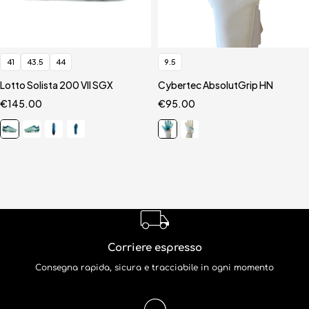
41
43.5
44
9.5
Lotto Solista 200 VII SGX
Cybertec AbsolutGrip HN
€
145.00
€
95.00
Corriere espresso
Consegna rapida, sicura e tracciabile in ogni momento