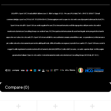
2026 © Ps Sport Srl | Strada della Fabbreccia n.5 , Villa Fastiggi, 61122 – Pesaro ( PU ) Italia | Tel: +39 0721 283677 | Email:
commerciale@pssport.eu | P.IVA/VAT : IT 02518450412 | le immagini presenti su questo sito web sono di proprietà dei marchi citati | Ps
Sport.it è un sito di Ps Sport Srl con sede Legale in Pesaro | Il sistema informatico ed il design grafico del presente sito web è
monitorato da Horizon Consulting Group con sede in Fano, PU | Per qualsiasi informazione di carattere legale siete pregati di visitare le
apposite voci sul nostro sito web | Ps Sport Srl si riserva il diritto senza ulteriori comunicazioni di bloccare, sospendere e/o rifiutare uno o
piu’ ordini solo ed esclusivamente per motivi validi quali frode, difficoltà nella consegna e/o prodotto esaurito | Ps Sport Srl è una società
soggetta alle regolamentazioni in materia di trattamento dei dati (GDPR) e Codice del Consumo, se vuole saperne di piu’ visiti le pagine
governative italiane | Questo sito web è stato interamente realizzato da Horizon Consulting Group ( HCG Italy di Y.E.D. )
Compare
(0)