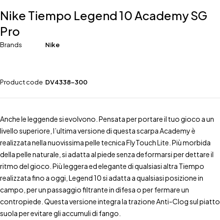
Nike Tiempo Legend 10 Academy SG
Pro
Brands
Nike
Product code
DV4338-300
Anche le leggende si evolvono. Pensata per portare il tuo gioco a un
livello superiore, l’ultima versione di questa scarpa Academy è
realizzata nella nuovissima pelle tecnica FlyTouch Lite. Più morbida
della pelle naturale, si adatta al piede senza deformarsi per dettare il
ritmo del gioco. Più leggera ed elegante di qualsiasi altra Tiempo
realizzata fino a oggi, Legend 10 si adatta a qualsiasi posizione in
campo, per un passaggio filtrante in difesa o per fermare un
contropiede. Questa versione integra la trazione Anti-Clog sul piatto
suola per evitare gli accumuli di fango.