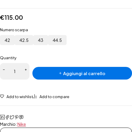
€
115.00
Numero scarpa
42
42.5
43
44.5
Quantity
Aggiungi al carrello
Add to wishlist
Add to compare
Marchio:
Nike