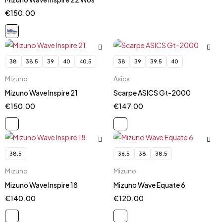
€
150.00
38
38.5
39
40
40.5
38
39
39.5
40
Mizuno
Asics
Mizuno Wave Inspire 21
Scarpe ASICS Gt-2000
€
150.00
€
147.00
38.5
36.5
38
38.5
Mizuno
Mizuno
Mizuno Wave Inspire 18
Mizuno Wave Equate 6
€
140.00
€
120.00