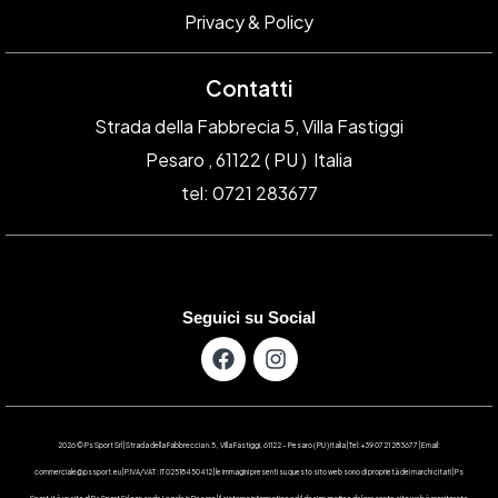
Privacy & Policy
Contatti
Strada della Fabbrecia 5, Villa Fastiggi
Pesaro , 61122 ( PU ) Italia
tel: 0721 283677
Seguici su Social
2026 © Ps Sport Srl | Strada della Fabbreccia n.5 , Villa Fastiggi, 61122 – Pesaro ( PU ) Italia | Tel: +39 0721 283677 | Email:
commerciale@pssport.eu | P.IVA/VAT : IT 02518450412 | le immagini presenti su questo sito web sono di proprietà dei marchi citati | Ps