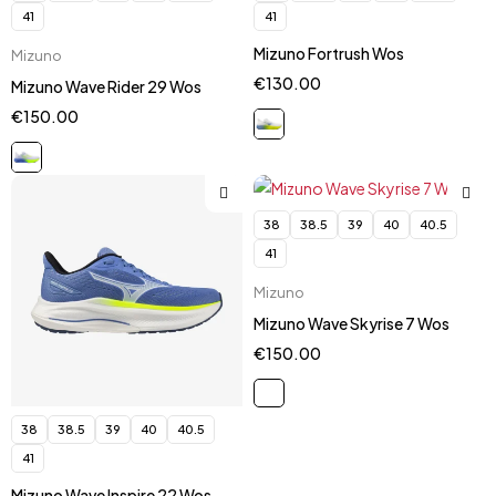
41
41
Mizuno Fortrush Wos
Mizuno
€
130.00
Mizuno Wave Rider 29 Wos
€
150.00
38
38.5
39
40
40.5
41
Mizuno
Mizuno Wave Skyrise 7 Wos
€
150.00
38
38.5
39
40
40.5
41
Mizuno Wave Inspire 22 Wos