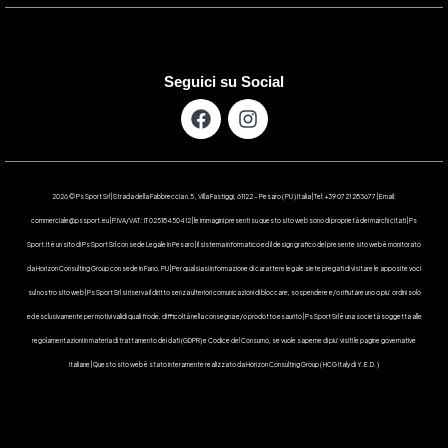
Seguici su Social
2026 © Ps Sport Srl | Strada della Fabbreccia n.5 , Villa Fastiggi, 61122 – Pesaro ( PU ) Italia | Tel: +39 0721 283677 | Email:
commerciale@pssport.eu | P.IVA/VAT : IT 02518450412 | le immagini presenti su questo sito web sono di proprietà dei marchi citati | Ps
Sport.it è un sito di Ps Sport Srl con sede Legale in Pesaro | Il sistema informatico ed il design grafico del presente sito web è monitorato
da Horizon Consulting Group con sede in Fano, PU | Per qualsiasi informazione di carattere legale siete pregati di visitare le apposite voci
sul nostro sito web | Ps Sport Srl si riserva il diritto senza ulteriori comunicazioni di bloccare, sospendere e/o rifiutare uno o piu’ ordini solo
ed esclusivamente per motivi validi quali frode, difficoltà nella consegna e/o prodotto esaurito | Ps Sport Srl è una società soggetta alle
regolamentazioni in materia di trattamento dei dati (GDPR) e Codice del Consumo, se vuole saperne di piu’ visiti le pagine governative
italiane | Questo sito web è stato interamente realizzato da Horizon Consulting Group ( HCG Italy di Y.E.D. )