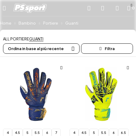
0
Home
Bambino
Portiere
Guanti
ALL PORTIERE
GUANTI
Ordina in base al più recente
4
4.5
5
5.5
6
7
4
4.5
5
5.5
6
6.5