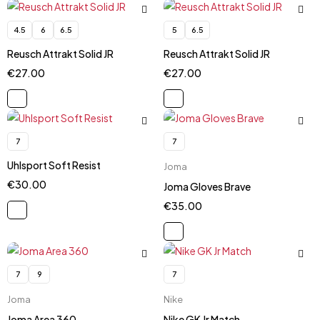
4.5
6
6.5
5
6.5
Reusch Attrakt Solid JR
Reusch Attrakt Solid JR
€
27.00
€
27.00
7
7
Uhlsport Soft Resist
Joma
€
30.00
Joma Gloves Brave
€
35.00
7
9
7
Joma
Nike
Joma Area 360
Nike GK Jr Match