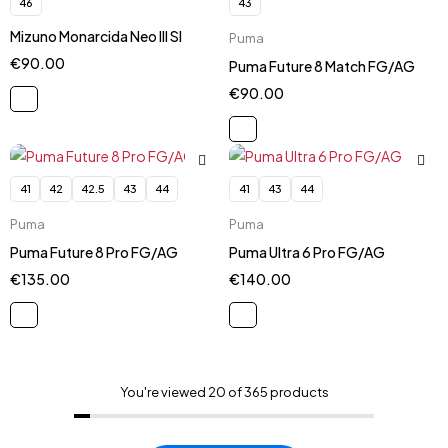
46
43
Mizuno Monarcida Neo III SI
Puma
€
90.00
Puma Future 8 Match FG/AG
€
90.00
41
42
42.5
43
44
41
43
44
Puma
Puma
Puma Future 8 Pro FG/AG
Puma Ultra 6 Pro FG/AG
€
135.00
€
140.00
You're viewed 20 of 365 products