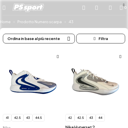
0
Home
Prodotto Numero scarpa
43
Ordina in base al più recente
41
42.5
43
44.5
42
42.5
43
44
Nike Hyperset 2
Nike