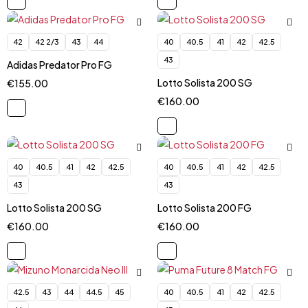
42
42 2/3
43
44
40
40.5
41
42
42.5
43
Adidas Predator Pro FG
Lotto Solista 200 SG
€
155.00
€
160.00
40
40.5
41
42
42.5
40
40.5
41
42
42.5
43
43
Lotto Solista 200 SG
Lotto Solista 200 FG
€
160.00
€
160.00
42.5
43
44
44.5
45
40
40.5
41
42
42.5