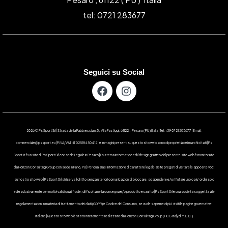
tel: 0721 283677
Seguici su Social
2026 © Ps Sport Srl | Strada della Fabbreccia n.5 , Villa Fastiggi, 61122 – Pesaro ( PU ) Italia | Tel: +39 0721 283677 | Email:
commerciale@pssport.eu | P.IVA/VAT : IT 02518450412 | le immagini presenti su questo sito web sono di proprietà dei marchi citati | Ps
Sport.it è un sito di Ps Sport Srl con sede Legale in Pesaro | Il sistema informatico ed il design grafico del presente sito web è monitorato
da Horizon Consulting Group con sede in Fano, PU | Per qualsiasi informazione di carattere legale siete pregati di visitare le apposite voci
sul nostro sito web | Ps Sport Srl si riserva il diritto senza ulteriori comunicazioni di bloccare, sospendere e/o rifiutare uno o piu’ ordini solo
ed esclusivamente per motivi validi quali frode, difficoltà nella consegna e/o prodotto esaurito | Ps Sport Srl è una società soggetta alle
regolamentazioni in materia di trattamento dei dati (GDPR) e Codice del Consumo, se vuole saperne di piu’ visiti le pagine governative
italiane | Questo sito web è stato interamente realizzato da Horizon Consulting Group ( HCG Italy di Y.E.D. )