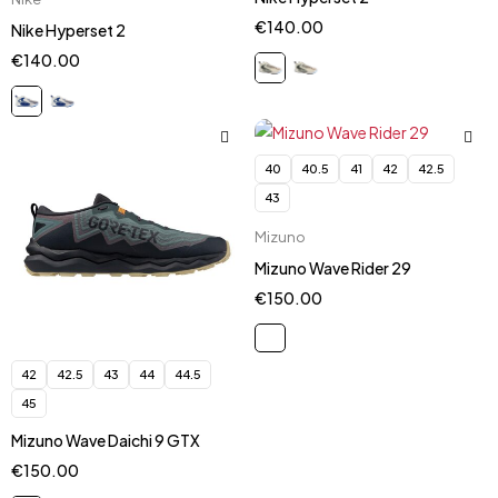
€
140.00
Nike Hyperset 2
€
140.00
40
40.5
41
42
42.5
43
Mizuno
Mizuno Wave Rider 29
€
150.00
42
42.5
43
44
44.5
45
Mizuno Wave Daichi 9 GTX
€
150.00