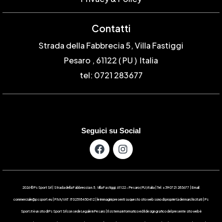
Contatti
Strada della Fabbrecia 5, Villa Fastiggi
Pesaro , 61122 ( PU ) Italia
tel: 0721 283677
Seguici su Social
2026 © Ps Sport Srl | Strada della Fabbreccia n.5 , Villa Fastiggi, 61122 – Pesaro ( PU ) Italia | Tel: +39 0721 283677 | Email:
commerciale@pssport.eu | P.IVA/VAT : IT 02518450412 | le immagini presenti su questo sito web sono di proprietà dei marchi citati | Ps
Sport.it è un sito di Ps Sport Srl con sede Legale in Pesaro | Il sistema informatico ed il design grafico del presente sito web è