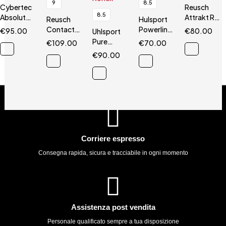
9
8.5
Cybertec
Reusch
8.5
AbsolutGrip
Attrakt R3
Reusch
Hulsport
HN
Evolution
Contact
Powerline
€
95.00
€
80.00
Uhlsport
Speed
Supersoft
Pure
€
109.00
€
70.00
Bump 3
HN
Alliance
€
90.00
G3
Absolutgrip
Reflex
Corriere espresso
Consegna rapida, sicura e tracciabile in ogni momento
Assistenza post vendita
Personale qualificato sempre a tua disposizione