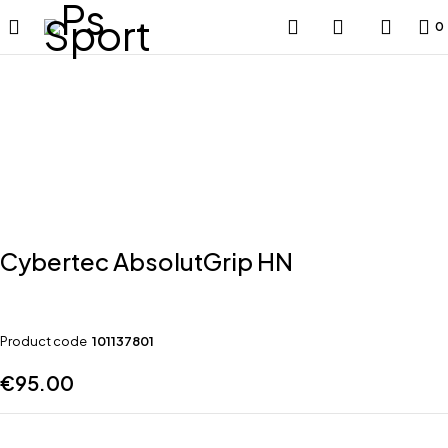
0
Cybertec AbsolutGrip HN
Product code
101137801
€
95.00