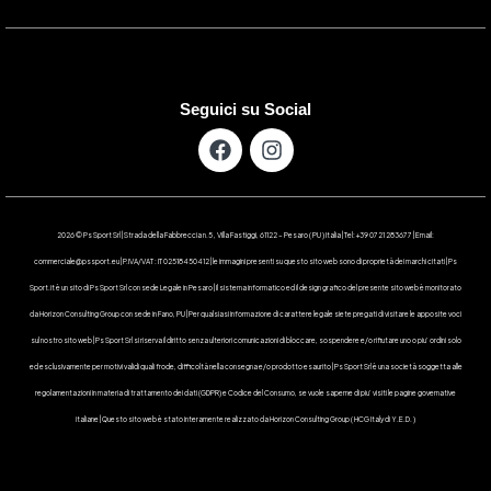
Seguici su Social
2026 © Ps Sport Srl | Strada della Fabbreccia n.5 , Villa Fastiggi, 61122 – Pesaro ( PU ) Italia | Tel: +39 0721 283677 | Email:
commerciale@pssport.eu | P.IVA/VAT : IT 02518450412 | le immagini presenti su questo sito web sono di proprietà dei marchi citati | Ps
Sport.it è un sito di Ps Sport Srl con sede Legale in Pesaro | Il sistema informatico ed il design grafico del presente sito web è monitorato
da Horizon Consulting Group con sede in Fano, PU | Per qualsiasi informazione di carattere legale siete pregati di visitare le apposite voci
sul nostro sito web | Ps Sport Srl si riserva il diritto senza ulteriori comunicazioni di bloccare, sospendere e/o rifiutare uno o piu’ ordini solo
ed esclusivamente per motivi validi quali frode, difficoltà nella consegna e/o prodotto esaurito | Ps Sport Srl è una società soggetta alle
regolamentazioni in materia di trattamento dei dati (GDPR) e Codice del Consumo, se vuole saperne di piu’ visiti le pagine governative
italiane | Questo sito web è stato interamente realizzato da Horizon Consulting Group ( HCG Italy di Y.E.D. )