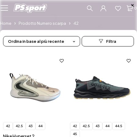
0
Home
Prodotto Numero scarpa
42
Ordina in base al più recente
42
42.5
43
44
42
42.5
43
44
44.5
45
Nike Hyperset 2