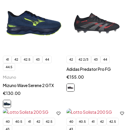
41
42
42.5
43
44
42
42 2/3
43
44
44.5
Adidas Predator Pro FG
€
155.00
Mizuno
Mizuno Wave Serene 2 GTX
€
130.00
40
40.5
41
42
42.5
40
40.5
41
42
42.5
43
43