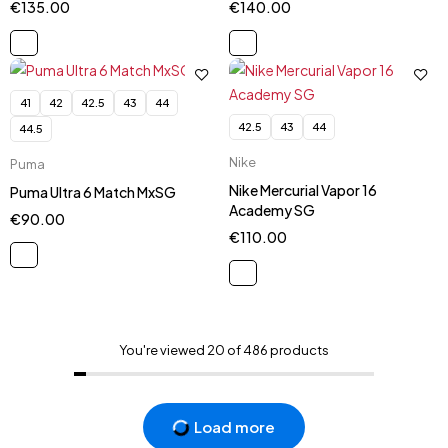
€
135.00
€
140.00
41
42
42.5
43
44
42.5
43
44
44.5
Nike
Puma
Nike Mercurial Vapor 16
Puma Ultra 6 Match MxSG
Academy SG
€
90.00
€
110.00
You're viewed 20 of 486 products
Load more