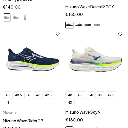
Mizuno Wave Daichi 9 GTX
€
140.00
€
150.00
40
40.5
41
42
42.5
40
40.5
41
42
42.5
43
43
Mizuno Wave Sky 9
Mizuno
€
180.00
Mizuno Wave Rider 29