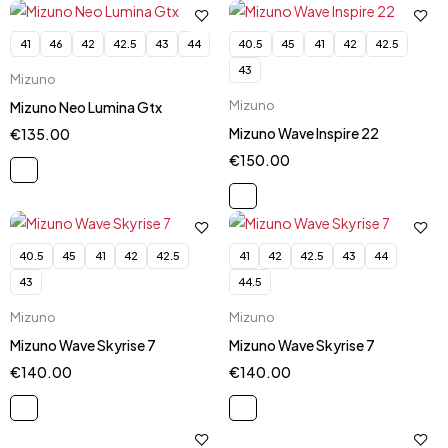
41
46
42
42.5
43
44
40.5
45
41
42
42.5
43
Mizuno
Mizuno
Mizuno Neo Lumina Gtx
Mizuno Wave Inspire 22
€
135.00
€
150.00
40.5
45
41
42
42.5
41
42
42.5
43
44
43
44.5
Mizuno
Mizuno
Mizuno Wave Skyrise 7
Mizuno Wave Skyrise 7
€
140.00
€
140.00