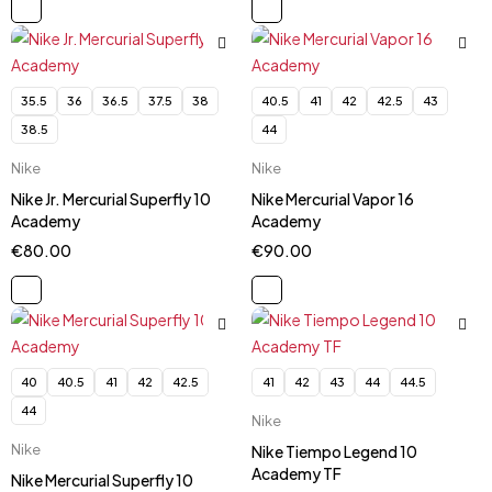
35.5
36
36.5
37.5
38
40.5
41
42
42.5
43
38.5
44
Nike
Nike
Nike Jr. Mercurial Superfly 10
Nike Mercurial Vapor 16
Academy
Academy
€
80.00
€
90.00
40
40.5
41
42
42.5
41
42
43
44
44.5
44
Nike
Nike
Nike Tiempo Legend 10
Academy TF
Nike Mercurial Superfly 10