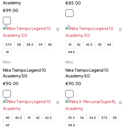
Academy
€
85.00
€
99.00
37.5
38
38.5
39
40
41
42
42.5
43
44
41
44.5
Nike
Nike
Nike Tiempo Legend 10
Nike Tiempo Legend 10
Academy SG
Academy SG
€
90.00
€
90.00
40
40.5
41
42
42.5
35.5
36
36.5
37.5
38
43
38.5