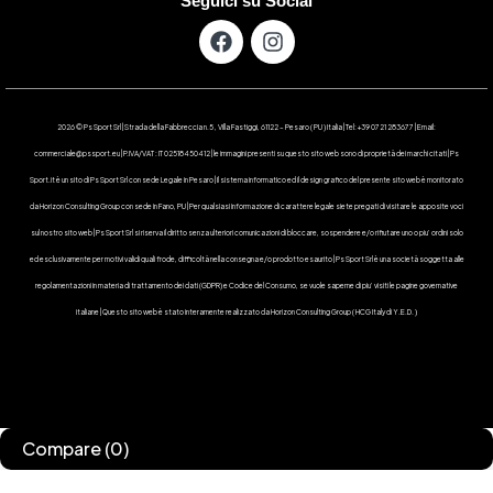
Seguici su Social
2026 © Ps Sport Srl | Strada della Fabbreccia n.5 , Villa Fastiggi, 61122 – Pesaro ( PU ) Italia | Tel: +39 0721 283677 | Email:
commerciale@pssport.eu | P.IVA/VAT : IT 02518450412 | le immagini presenti su questo sito web sono di proprietà dei marchi citati | Ps
Sport.it è un sito di Ps Sport Srl con sede Legale in Pesaro | Il sistema informatico ed il design grafico del presente sito web è monitorato
da Horizon Consulting Group con sede in Fano, PU | Per qualsiasi informazione di carattere legale siete pregati di visitare le apposite voci
sul nostro sito web | Ps Sport Srl si riserva il diritto senza ulteriori comunicazioni di bloccare, sospendere e/o rifiutare uno o piu’ ordini solo
ed esclusivamente per motivi validi quali frode, difficoltà nella consegna e/o prodotto esaurito | Ps Sport Srl è una società soggetta alle
regolamentazioni in materia di trattamento dei dati (GDPR) e Codice del Consumo, se vuole saperne di piu’ visiti le pagine governative
italiane | Questo sito web è stato interamente realizzato da Horizon Consulting Group ( HCG Italy di Y.E.D. )
Compare
(0)