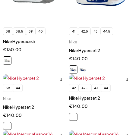
38
38.5
39
40
41
42.5
43
44.5
Nike Hyperace 3
Nike
€
130.00
Nike Hyperset 2
€
140.00
38
44
42
42.5
43
44
Nike Hyperset 2
Nike
€
140.00
Nike Hyperset 2
€
140.00