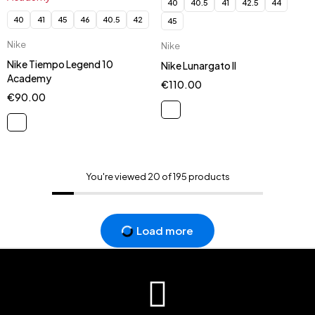
40
40.5
41
42.5
44
40
41
45
46
40.5
42
45
Nike
Nike
Nike Tiempo Legend 10
Nike Lunargato II
Academy
€
110.00
€
90.00
You're viewed 20 of 195 products
Load more