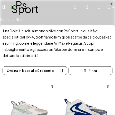
0
Home
Nike
Just Do It. Unisciti al mondo Nike con Ps Sport. In qualità di
specialisti dal 1994, ti offriamo le migliori scarpe da calcio, basket
e running, come le leggendarie Air Max e Pegasus. Scopri
l’abbigliamento e gli accessori Nike per dominare in campo e
dettare lo stile in città.
Ordina in base al più recente