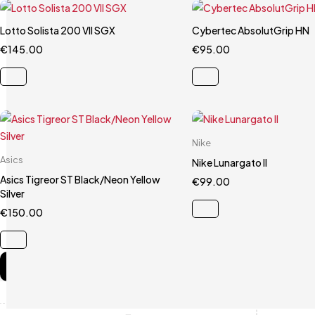
Lotto Solista 200 VII SGX
Carrello rapido
Cybertec AbsolutGrip HN
Carrello rapido
€
145.00
41
43.5
44
€
95.00
9.5
Carrello rapido
Nike
Carrello rapido
Asics
40.5
41
42.
Nike Lunargato II
41.5
Asics Tigreor ST Black/Neon Yellow
€
99.00
Silver
€
150.00
Compare
(0)