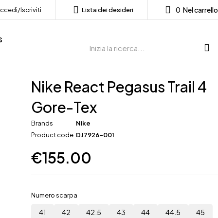
0
Nel carrello
ccedi/Iscriviti
Lista dei desideri
s
Nike React Pegasus Trail 4
Gore-Tex
Brands
Nike
Product code
DJ7926-001
€
155.00
Numero scarpa
41
42
42.5
43
44
44.5
45