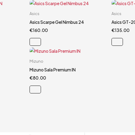
Carrello rapido
Asics
Asics
44
44.5
Asics Scarpe Gel Nimbus 24
Asics GT-2
€
160.00
€
135.00
Carrello rapido
Mizuno
5
44.5
Mizuno Sala Premium IN
€
80.00