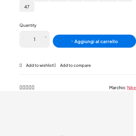
47
Quantity
Nike
Aggiungi al carrello
React
Pegasus
Trail 4
Gore-
Tex
quantità
Marchio:
Nike