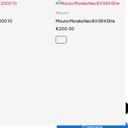
Carrello rapido
Carrello rapido
Mizuno
40.5
44.5
40.5
000 10
Mizuno Morelia Neo III Β SR4 Elite
€
200.00
Compare