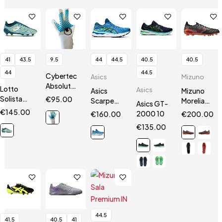
41
43.5
9.5
44
44.5
40.5
40.5
44
44.5
Cybertec
Asics
Mizuno
AbsolutGrip
Lotto
Asics
Asics
Mizuno
HN
Solista
€
95.00
Scarpe
Morelia
Asics GT-
200 VII
Gel
Neo III Β
€
145.00
2000 10
€
160.00
€
200.00
SGX
Nimbus 24
SR4 Elite
€
135.00
44.5
41.5
40.5
41