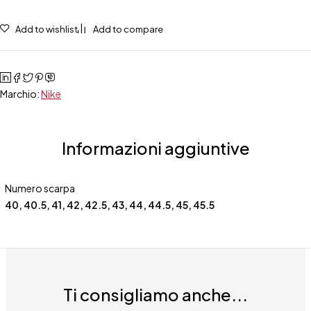
Academy
Kylian
Add to wishlist
Add to compare
Mbappé
quantità
Marchio:
Nike
Informazioni aggiuntive
Numero scarpa
40
,
40.5
,
41
,
42
,
42.5
,
43
,
44
,
44.5
,
45
,
45.5
Ti consigliamo anche...