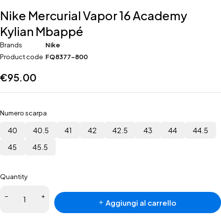
Nike Mercurial Vapor 16 Academy
Kylian Mbappé
Brands
Nike
Product code
FQ8377-800
€
95.00
Numero scarpa
40
40.5
41
42
42.5
43
44
44.5
45
45.5
Quantity
Nike
Aggiungi al carrello
Mercurial
Vapor 16