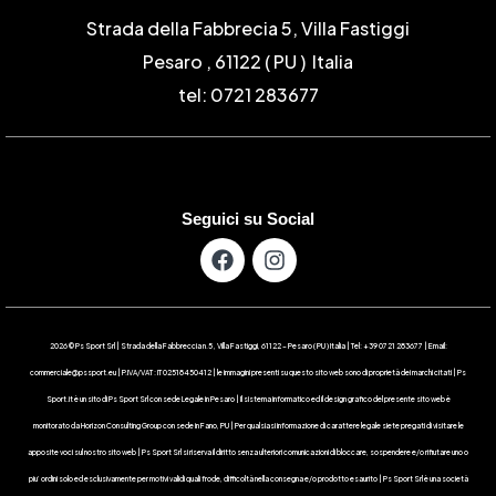
Strada della Fabbrecia 5, Villa Fastiggi
Pesaro , 61122 ( PU ) Italia
tel: 0721 283677
Seguici su Social
2026 © Ps Sport Srl | Strada della Fabbreccia n.5 , Villa Fastiggi, 61122 – Pesaro ( PU ) Italia | Tel: +39 0721 283677 | Email:
commerciale@pssport.eu | P.IVA/VAT : IT 02518450412 | le immagini presenti su questo sito web sono di proprietà dei marchi citati | Ps
Sport.it è un sito di Ps Sport Srl con sede Legale in Pesaro | Il sistema informatico ed il design grafico del presente sito web è
monitorato da Horizon Consulting Group con sede in Fano, PU | Per qualsiasi informazione di carattere legale siete pregati di visitare le
apposite voci sul nostro sito web | Ps Sport Srl si riserva il diritto senza ulteriori comunicazioni di bloccare, sospendere e/o rifiutare uno o
piu’ ordini solo ed esclusivamente per motivi validi quali frode, difficoltà nella consegna e/o prodotto esaurito | Ps Sport Srl è una società