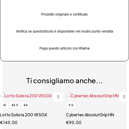
Prodotto originale e certificato
Verifica se quest'articolo è disponibile nel nostro punto vendita
Klarna
Paga questo articolo con
Ti consigliamo anche...
41
43.5
44
9.5
Lotto Solista 200 VII SGX
Cybertec AbsolutGrip HN
€
145.00
€
95.00