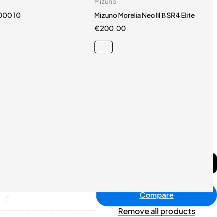
Mizuno
40.5
44.5
40.5
000 10
Mizuno Morelia Neo III Β SR4 Elite
€
200.00
Compare
Remove all products