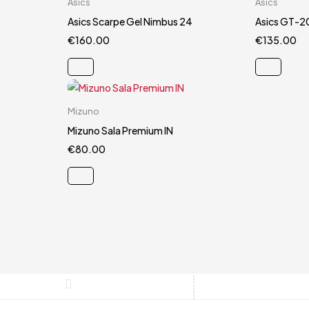
Asics
Asics
44
44.5
Asics Scarpe Gel Nimbus 24
Asics GT-2
€
160.00
€
135.00
Carrello rapido
Mizuno
5
44.5
Mizuno Sala Premium IN
€
80.00