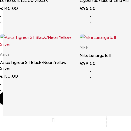
Lotto Solista 200 VII SGX
Cybertec AbsolutGrip HN
€
145.00
41
43.5
44
€
95.00
9.5
Carrello rapido
Nike
Carrello rapido
Asics
40.5
41
42.
Nike Lunargato II
41.5
Asics Tigreor ST Black/Neon Yellow
€
99.00
Silver
€
150.00
Compare
(0)