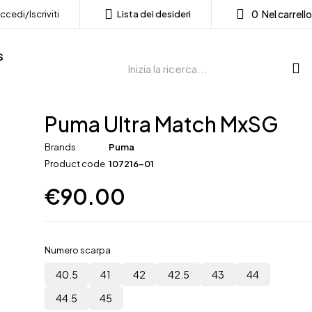
0
Nel carrello
ccedi/Iscriviti
Lista dei desideri
s
Puma Ultra Match MxSG
Brands
Puma
Product code
107216-01
€
90.00
Numero scarpa
40.5
41
42
42.5
43
44
44.5
45