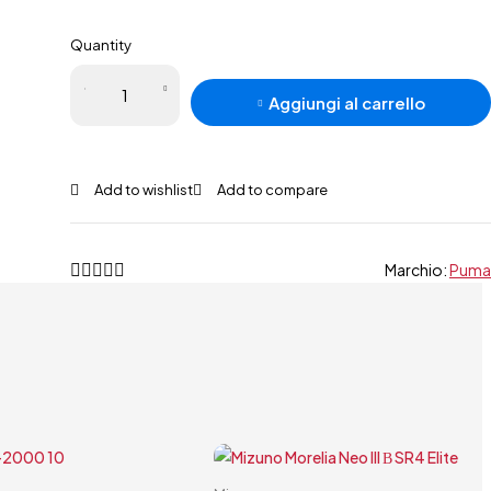
Quantity
Puma
Aggiungi al carrello
Ultra
Match
MxSG
quantità
Marchio:
Puma
Carrello rapido
Carrello rapido