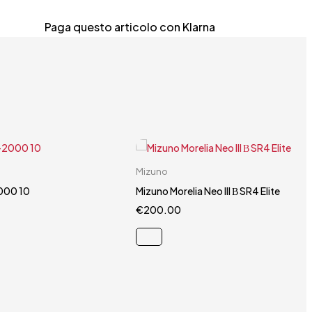
Paga questo articolo con
Klarna
Carrello rapido
Carrello rapido
Mizuno
40.5
44.5
40.5
000 10
Mizuno Morelia Neo III Β SR4 Elite
€
200.00