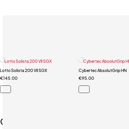
Lotto Solista 200 VII SGX
Carrello rapido
Cybertec AbsolutGrip HN
Carrello rapido
€
145.00
41
43.5
44
€
95.00
9.5
Corriere espresso