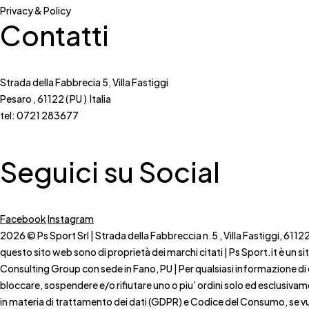
Privacy & Policy
Contatti
Strada della Fabbrecia 5, Villa Fastiggi
Pesaro , 61122 ( PU ) Italia
tel: 0721 283677
Seguici su Social
Facebook
Instagram
2026 © Ps Sport Srl | Strada della Fabbreccia n.5 , Villa Fastiggi, 611
questo sito web sono di proprietà dei marchi citati | Ps Sport.it è un s
Consulting Group con sede in Fano, PU | Per qualsiasi informazione di cara
bloccare, sospendere e/o rifiutare uno o piu’ ordini solo ed esclusivam
in materia di trattamento dei dati (GDPR) e Codice del Consumo, se vuo