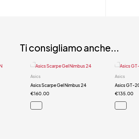
Ti consigliamo anche...
Carrello rapido
Asics
Asics
44
44.5
Asics Scarpe Gel Nimbus 24
Asics GT-2
€
160.00
€
135.00