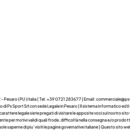
22 – Pesaro ( PU ) Italia | Tel: +39 0721 283677 | Email: commerciale@p
ito di Ps Sport Srl con sede Legale in Pesaro | Il sistema informatico ed
ttere legale siete pregati di visitare le apposite voci sul nostro sito we
ente per motivi validi quali frode, difficoltà nella consegna e/o prodot
le saperne di piu’ visiti le pagine governative italiane | Questo sito