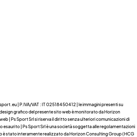
ssport.eu | P.IVA/VAT : IT 02518450412 | le immagini presenti su
 il design grafico del presente sito web è monitorato da Horizon
b | Ps Sport Srl si riserva il diritto senza ulteriori comunicazioni di
to esaurito | Ps Sport Srl è una società soggetta alle regolamentazioni
 web è stato interamente realizzato da Horizon Consulting Group ( HCG