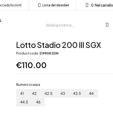
0
Nel carrello
ccedi/Iscriviti
Lista dei desideri
s
Lotto Stadio 200 III SGX
Product code
219908 2DN
€
110.00
Numero scarpa
41
42
42.5
43
43.5
44
44.5
46