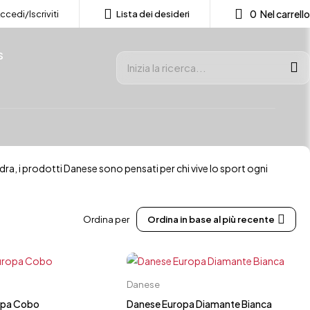
0
Nel carrello
ccedi/Iscriviti
Lista dei desideri
s
uadra, i prodotti Danese sono pensati per chi vive lo sport ogni
Ordina per
Ordina in base al più recente
Carrello rapido
Carrello rapido
Danese
41
41.5
42
42.5
40.5
41
41.5
42
42.5
43
opa Cobo
Danese Europa Diamante Bianca