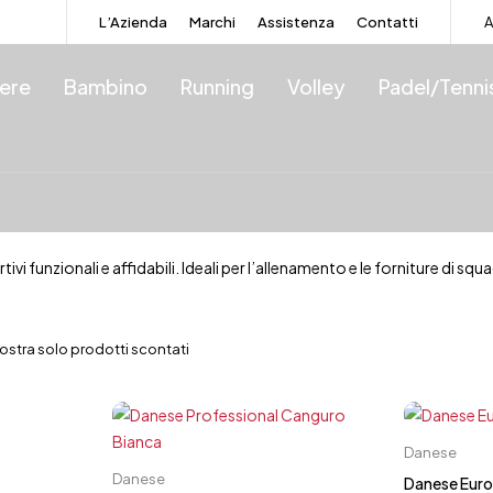
L’Azienda
Marchi
Assistenza
Contatti
A
iere
Bambino
Running
Volley
Padel/Tenni
vi funzionali e affidabili. Ideali per l’allenamento e le forniture di sq
ostra solo prodotti scontati
o
Danese
Carrello rapido
4.5
Danese
40
40.5
Danese Eur