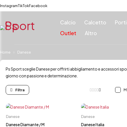
Instagram
TikTok
Facebook
Calcio
Calcetto
Port
Outlet
Altro
Home
Danese
Ps Sport sceglie Danese per offrirti abbigliamento e accessori sporti
giorno con passione e determinazione.
M
Disponibilità
Carrello rapido
Carrello rapid
Danese
Danese
In stock
42
42.5
43
43.5
42
42.5
4
Danese Diamante / M
Danese Italia