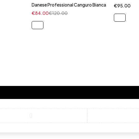
40.5
41
41.5
42
43
43.5
Danese Professional Canguro Bianca
€
95.00
€
84.00
€
120.00