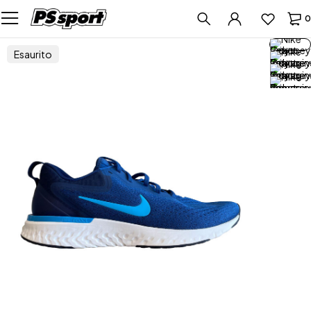
0
Esaurito