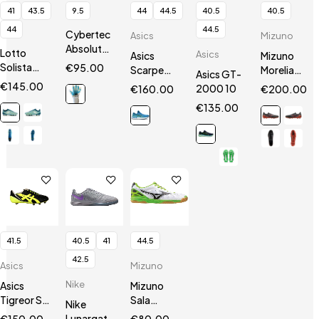
41
43.5
9.5
44
44.5
40.5
40.5
44
44.5
Cybertec
Asics
Mizuno
AbsolutGrip
Lotto
Asics
Asics
Mizuno
HN
Solista
€
95.00
Scarpe
Morelia
Asics GT-
200 VII
Gel
Neo III Β
€
145.00
2000 10
€
160.00
€
200.00
SGX
Nimbus 24
SR4 Elite
€
135.00
41.5
40.5
41
44.5
42.5
Asics
Mizuno
Nike
Asics
Mizuno
Tigreor ST
Sala
Nike
Black/Neon
Premium
Lunargato