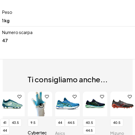
Peso
1 kg
Numero scarpa
47
Ti consigliamo anche...
41
43.5
9.5
44
44.5
40.5
40.5
44
44.5
Cybertec
Asics
Mizuno