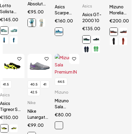
AbsolutGrip
Lotto
Asics
Asics
Mizuno
HN
Solista
€
95.00
Scarpe
Morelia
Asics GT-
200 VII
Gel
Neo III Β
€
145.00
2000 10
€
160.00
€
200.00
SGX
Nimbus 24
SR4 Elite
€
135.00
44.5
41.5
40.5
41
Mizuno
42.5
Asics
Mizuno
Nike
Asics
Sala
Tigreor ST
Nike
Premium
€
80.00
Black/Neon
Lunargato
€
150.00
IN
Yellow
II
€
99.00
Silver