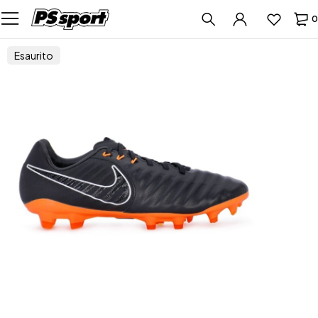
0
Esaurito