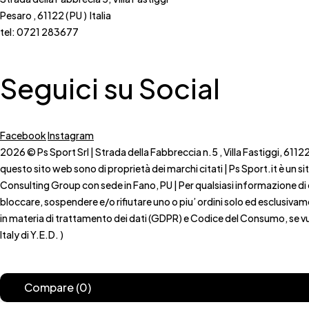
Pesaro , 61122 ( PU ) Italia
tel: 0721 283677
Seguici su Social
Facebook
Instagram
2026 © Ps Sport Srl | Strada della Fabbreccia n.5 , Villa Fastiggi, 611
questo sito web sono di proprietà dei marchi citati | Ps Sport.it è un s
Consulting Group con sede in Fano, PU | Per qualsiasi informazione di cara
bloccare, sospendere e/o rifiutare uno o piu’ ordini solo ed esclusivam
in materia di trattamento dei dati (GDPR) e Codice del Consumo, se vuo
Italy di Y.E.D. )
Compare
(0)