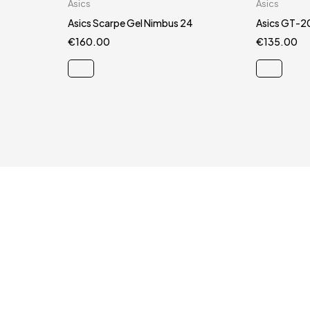
Carrello rapido
Asics
Asics
44
44.5
Asics Scarpe Gel Nimbus 24
Asics GT-2
€
160.00
€
135.00