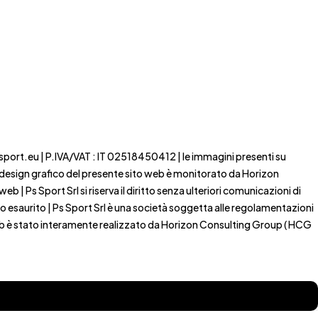
ssport.eu | P.IVA/VAT : IT 02518450412 | le immagini presenti su
 il design grafico del presente sito web è monitorato da Horizon
b | Ps Sport Srl si riserva il diritto senza ulteriori comunicazioni di
to esaurito | Ps Sport Srl è una società soggetta alle regolamentazioni
 web è stato interamente realizzato da Horizon Consulting Group ( HCG