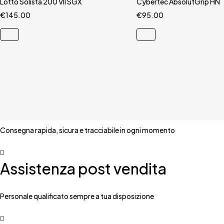
Lotto Solista 200 VII SGX
Carrello rapido
Cybertec AbsolutGrip HN
Carrello rapido
€
145.00
41
43.5
44
€
95.00
9.5
Corriere espresso
Consegna rapida, sicura e tracciabile in ogni momento
Assistenza post vendita
Personale qualificato sempre a tua disposizione