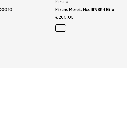
Carrello rapido
Carrello rapido
Mizuno
40.5
44.5
40.5
000 10
Mizuno Morelia Neo III Β SR4 Elite
€
200.00