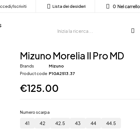
0
Nel carrello
ccedi/Iscriviti
Lista dei desideri
s
Mizuno Morelia II Pro MD
Brands
Mizuno
Product code
P1GA2513.37
€
125.00
Numero scarpa
41
42
42.5
43
44
44.5