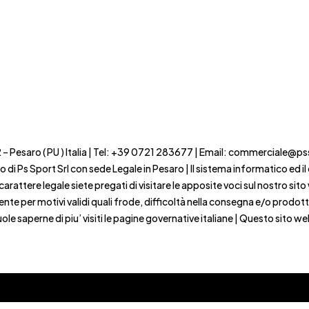
22 – Pesaro ( PU ) Italia | Tel: +39 0721 283677 | Email: commerciale@p
ito di Ps Sport Srl con sede Legale in Pesaro | Il sistema informatico ed
ttere legale siete pregati di visitare le apposite voci sul nostro sito we
ente per motivi validi quali frode, difficoltà nella consegna e/o prodot
le saperne di piu’ visiti le pagine governative italiane | Questo sito