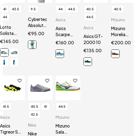
41
43.5
9.5
44
44.5
40.5
40.5
44
44.5
Cybertec
Asics
Mizuno
AbsolutGrip
Lotto
Asics
Asics
Mizuno
HN
Solista
€
95.00
Scarpe
Morelia
Asics GT-
200 VII
Gel
Neo III Β
€
145.00
2000 10
€
160.00
€
200.00
SGX
Nimbus 24
SR4 Elite
€
135.00
41.5
40.5
41
44.5
42.5
Asics
Mizuno
Nike
Asics
Mizuno
Tigreor ST
Sala
Nike