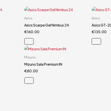
Carrello rapido
Asics
Asics
44
44.5
Asics Scarpe Gel Nimbus 24
Asics GT-2
€
160.00
€
135.00
Carrello rapido
Mizuno
5
44.5
Mizuno Sala Premium IN
€
80.00