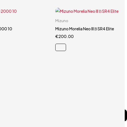
Carrello rapido
Carrello rapido
Mizuno
40.5
44.5
40.5
000 10
Mizuno Morelia Neo III Β SR4 Elite
€
200.00