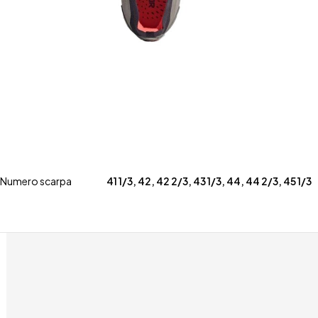
Numero scarpa
41 1/3
,
42
,
42 2/3
,
43 1/3
,
44
,
44 2/3
,
45 1/3