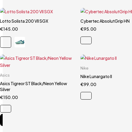
Lotto Solista 200 VII SGX
Carrello rapido
Cybertec AbsolutGrip HN
Carrello rapido
€
145.00
41
43.5
44
€
95.00
9.5
Carrello rapido
Nike
Carrello rapido
Asics
40.5
41
42.
Nike Lunargato II
41.5
Asics Tigreor ST Black/Neon Yellow
€
99.00
Silver
€
150.00
Compare
(0)