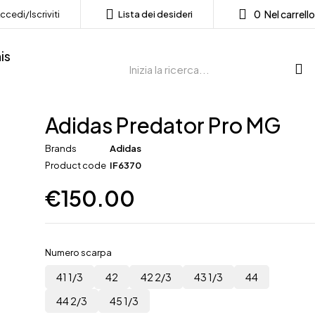
0
Nel carrello
ccedi/Iscriviti
Lista dei desideri
is
Adidas Predator Pro MG
Brands
Adidas
Product code
IF6370
€
150.00
Numero scarpa
41 1/3
42
42 2/3
43 1/3
44
44 2/3
45 1/3