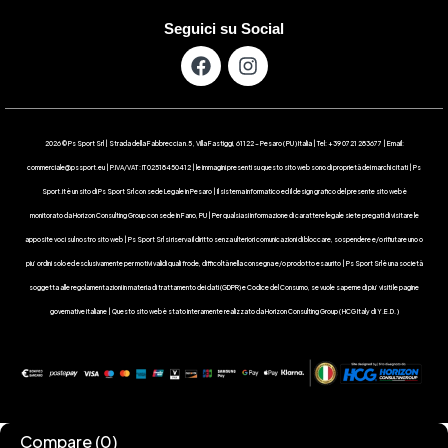
Seguici su Social
2026 © Ps Sport Srl | Strada della Fabbreccia n.5 , Villa Fastiggi, 61122 – Pesaro ( PU ) Italia | Tel: +39 0721 283677 | Email:
commerciale@pssport.eu | P.IVA/VAT : IT 02518450412 | le immagini presenti su questo sito web sono di proprietà dei marchi citati | Ps
Sport.it è un sito di Ps Sport Srl con sede Legale in Pesaro | Il sistema informatico ed il design grafico del presente sito web è
monitorato da Horizon Consulting Group con sede in Fano, PU | Per qualsiasi informazione di carattere legale siete pregati di visitare le
apposite voci sul nostro sito web | Ps Sport Srl si riserva il diritto senza ulteriori comunicazioni di bloccare, sospendere e/o rifiutare uno o
piu’ ordini solo ed esclusivamente per motivi validi quali frode, difficoltà nella consegna e/o prodotto esaurito | Ps Sport Srl è una società
soggetta alle regolamentazioni in materia di trattamento dei dati (GDPR) e Codice del Consumo, se vuole saperne di piu’ visiti le pagine
governative italiane | Questo sito web è stato interamente realizzato da Horizon Consulting Group ( HCG Italy di Y.E.D. )
Compare
(0)