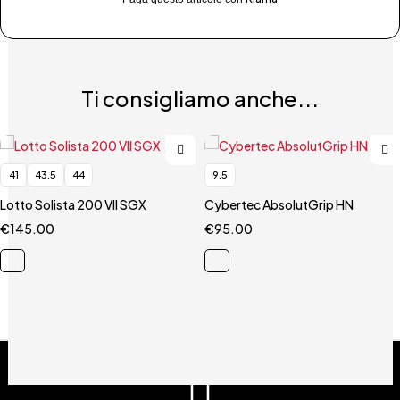
Ti consigliamo anche...
41
43.5
44
9.5
Lotto Solista 200 VII SGX
Cybertec AbsolutGrip HN
€
145.00
€
95.00