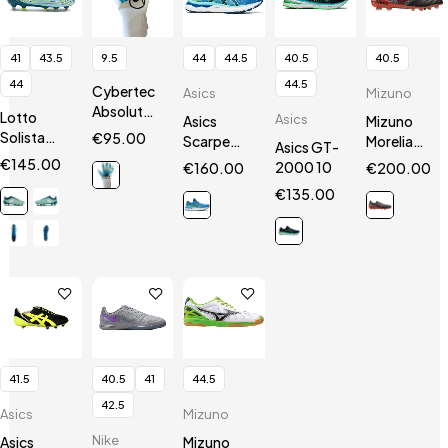
41
43.5
9.5
44
44.5
40.5
40.5
44
44.5
Cybertec
Asics
Mizuno
AbsolutGrip
Lotto
Asics
Asics
Mizuno
HN
Solista
€
95.00
Scarpe
Morelia
Asics GT-
200 VII
Gel
Neo III Β
€
145.00
2000 10
€
160.00
€
200.00
SGX
Nimbus 24
SR4 Elite
€
135.00
41.5
40.5
41
44.5
42.5
Asics
Mizuno
Nike
Asics
Mizuno