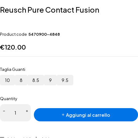
Reusch Pure Contact Fusion
Product code
5470900-4848
€
120.00
Taglia Guanti
10
8
8.5
9
9.5
Quantity
Aggiungi al carrello