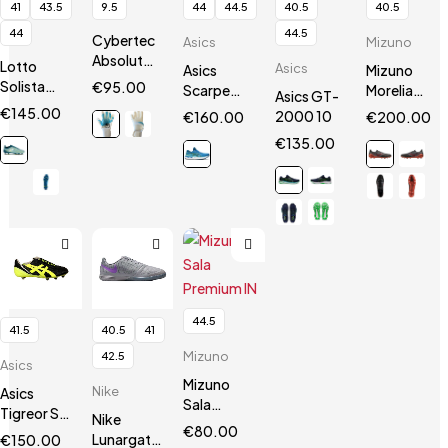
41
43.5
9.5
44
44.5
40.5
40.5
44
44.5
Cybertec
Asics
Mizuno
AbsolutGrip
Lotto
Asics
Asics
Mizuno
HN
Solista
€
95.00
Scarpe
Morelia
Asics GT-
200 VII
Gel
Neo III Β
€
145.00
2000 10
€
160.00
€
200.00
SGX
Nimbus 24
SR4 Elite
€
135.00
44.5
41.5
40.5
41
Mizuno
42.5
Asics
Mizuno
Nike
Asics
Sala
Tigreor ST
Nike
Premium
€
80.00
Black/Neon
Lunargato
€
150.00
IN