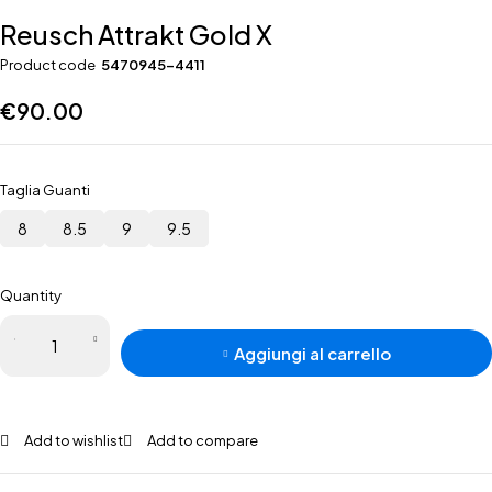
Reusch Attrakt Gold X
Product code
5470945-4411
€
90.00
Taglia Guanti
8
8.5
9
9.5
Quantity
Reusch
Aggiungi al carrello
Attrakt
Gold X
quantità
Add to wishlist
Add to compare