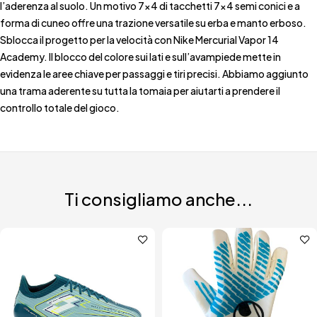
l’aderenza al suolo. Un motivo 7×4 di tacchetti 7×4 semi conici e a
forma di cuneo offre una trazione versatile su erba e manto erboso.
Sblocca il progetto per la velocità con Nike Mercurial Vapor 14
Academy. Il blocco del colore sui lati e sull’avampiede mette in
evidenza le aree chiave per passaggi e tiri precisi. Abbiamo aggiunto
una trama aderente su tutta la tomaia per aiutarti a prendere il
controllo totale del gioco.
Ti consigliamo anche...