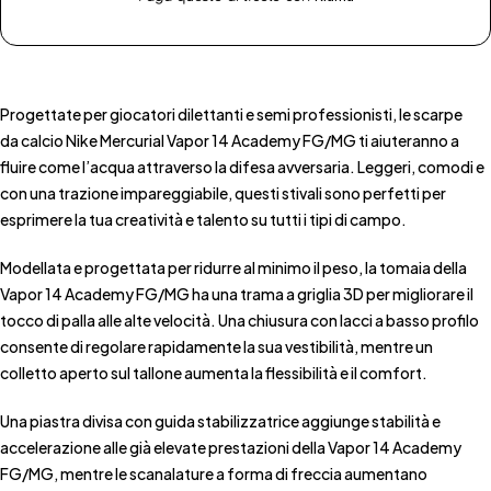
Progettate per giocatori dilettanti e semi professionisti, le scarpe
da
calcio Nike Mercurial Vapor 14 Academy FG/MG
ti aiuteranno a
fluire come l’acqua attraverso la difesa avversaria. Leggeri, comodi e
con una trazione impareggiabile, questi stivali sono perfetti per
esprimere la tua creatività e talento su tutti i tipi di campo.
Modellata e progettata per ridurre al minimo il peso, la tomaia della
Vapor 14 Academy FG/MG ha una trama a griglia 3D per migliorare il
tocco di palla alle alte velocità. Una
chiusura con lacci
a basso profilo
consente di regolare rapidamente la sua vestibilità, mentre un
colletto aperto sul tallone aumenta la flessibilità e il comfort.
Una
piastra divisa con guida stabilizzatrice
aggiunge stabilità e
accelerazione alle già elevate prestazioni della Vapor 14 Academy
FG/MG, mentre le scanalature a forma di freccia aumentano