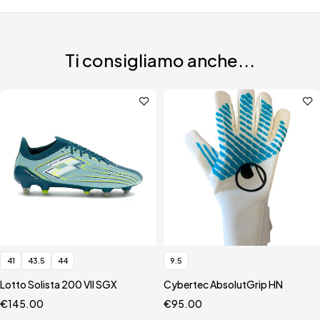
Ti consigliamo anche...
41
43.5
44
9.5
Lotto Solista 200 VII SGX
Cybertec AbsolutGrip HN
€
145.00
€
95.00