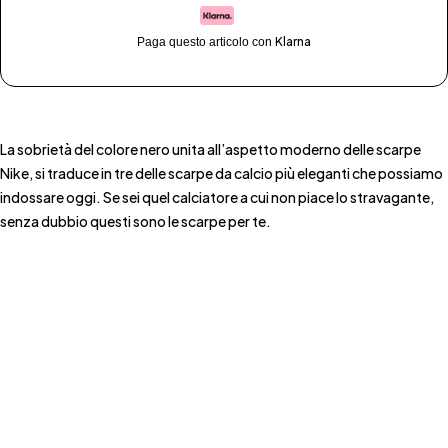
Klarna
Paga questo articolo con
La sobrietà del colore nero unita all’aspetto moderno delle scarpe
Nike, si traduce in tre delle scarpe da calcio più eleganti che possiamo
indossare oggi. Se sei quel calciatore a cui non piace lo stravagante,
senza dubbio questi sono le scarpe per te.
Show More
Show Less