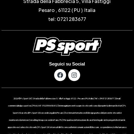
Strada della Fabbrecia 5, Villa Fastiggi
Pesaro , 61122 ( PU ) Italia
tel: 0721 283677
Seguici su Social
2026 © Ps Sport Srl | Strada della Fabbreccia n.5 , Villa Fastiggi, 61122 – Pesaro ( PU ) Italia | Tel: +39 0721 283677 | Email:
commerciale@pssport.eu | P.IVA/VAT : IT 02518450412 | le immagini presenti su questo sito web sono di proprietà dei marchi citati | Ps
Sport.it è un sito di Ps Sport Srl con sede Legale in Pesaro | Il sistema informatico ed il design grafico del presente sito web è
monitorato da Horizon Consulting Group con sede in Fano, PU | Per qualsiasi informazione di carattere legale siete pregati di visitare le
apposite voci sul nostro sito web | Ps Sport Srl si riserva il diritto senza ulteriori comunicazioni di bloccare, sospendere e/o rifiutare uno o