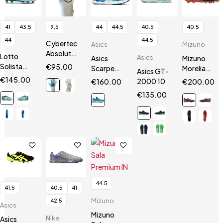
41
43.5
9.5
44
44.5
40.5
40.5
44
44.5
Cybertec
Asics
Mizuno
AbsolutGrip
Lotto
Asics
Asics
Mizuno
HN
Solista
€
95.00
Scarpe
Morelia
Asics GT-
200 VII
Gel
Neo III Β
€
145.00
2000 10
€
160.00
€
200.00
SGX
Nimbus 24
SR4 Elite
€
135.00
44.5
41.5
40.5
41
Mizuno
42.5
Asics
Mizuno
Nike
Asics