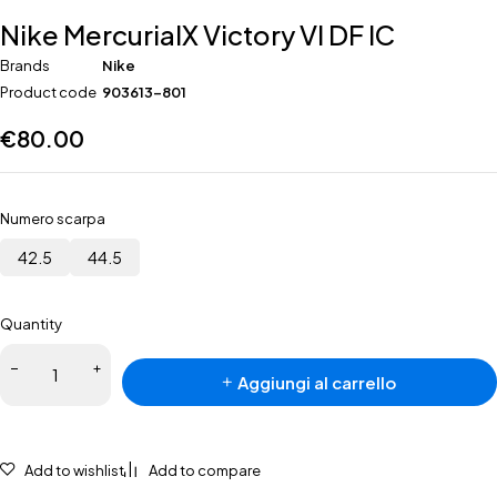
Nike MercurialX Victory VI DF IC
Brands
Nike
Product code
903613-801
€
80.00
Numero scarpa
42.5
44.5
Quantity
Nike
Aggiungi al carrello
MercurialX
Victory VI
DF IC
quantità
Add to wishlist
Add to compare