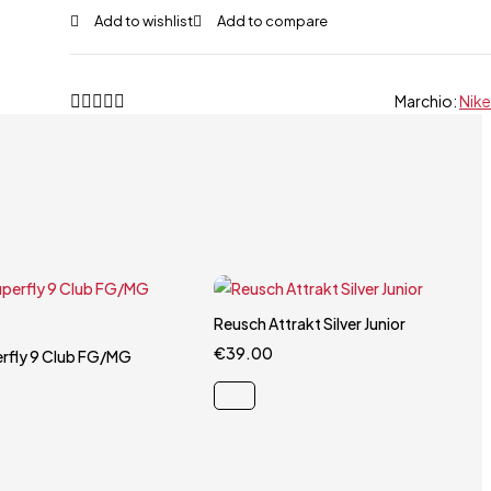
Marchio:
Nike
Carrello rapido
Reusch Attrakt Silver Junior
Carrello rapido
35.5
36
38.5
€
39.00
6.5
perfly 9 Club FG/MG