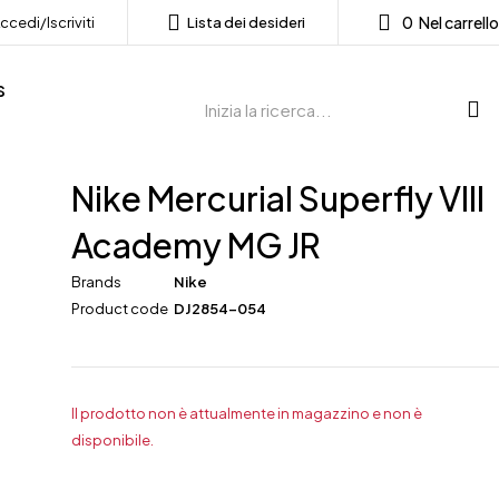
0
Nel carrello
ccedi/Iscriviti
Lista dei desideri
s
Nike Mercurial Superfly VIII
Academy MG JR
Brands
Nike
Product code
DJ2854-054
Il prodotto non è attualmente in magazzino e non è
disponibile.