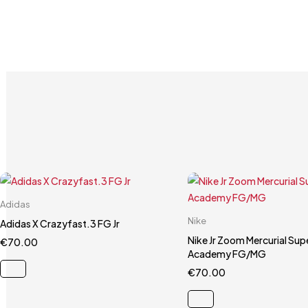
Carrello rapido
Adidas
Carrello rapido
33
34
35
36 2/3
Nike
Adidas X Crazyfast.3 FG Jr
38
Nike Jr Zoom Mercurial Supe
€
70.00
Academy FG/MG
€
70.00