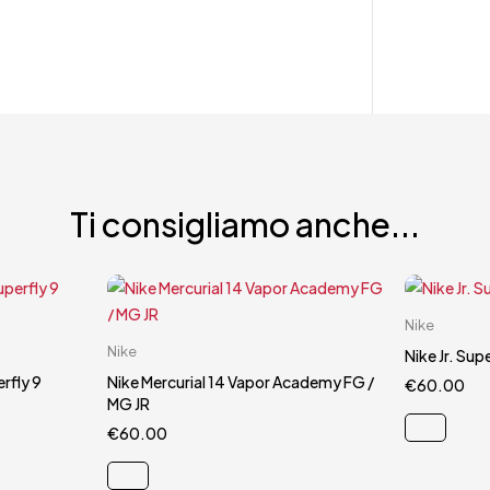
Ti consigliamo anche...
Nike
Carrello rapido
Nike
34
Nike Jr. Su
33
34
rfly 9
Nike Mercurial 14 Vapor Academy FG /
€
60.00
MG JR
€
60.00