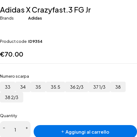
Adidas X Crazyfast.3 FG Jr
Brands
Adidas
Product code
ID9354
€
70.00
Numero scarpa
33
34
35
35.5
36 2/3
37 1/3
38
38 2/3
Quantity
Aggiungi al carrello