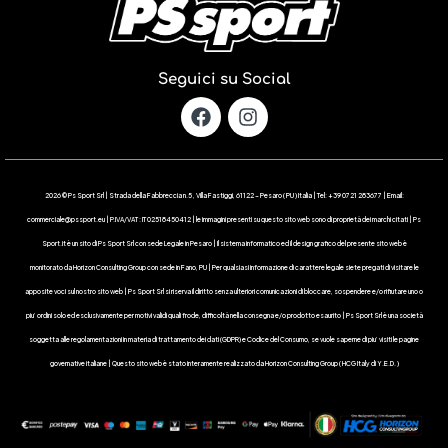
Seguici su Social
2026 © Ps Sport Srl | Strada della Fabbreccia n.5 , Villa Fastiggi, 61122 – Pesaro ( PU ) Italia | Tel: +39 0721 283677 | Email:
commerciale@pssport.eu | P.IVA/VAT : IT 02518450412 | le immagini presenti su questo sito web sono di proprietà dei marchi citati | Ps
Sport.it è un sito di Ps Sport Srl con sede Legale in Pesaro | Il sistema informatico ed il design grafico del presente sito web è
monitorato da Horizon Consulting Group con sede in Fano, PU | Per qualsiasi informazione di carattere legale siete pregati di visitare le
apposite voci sul nostro sito web | Ps Sport Srl si riserva il diritto senza ulteriori comunicazioni di bloccare, sospendere e/o rifiutare uno o
piu’ ordini solo ed esclusivamente per motivi validi quali frode, difficoltà nella consegna e/o prodotto esaurito | Ps Sport Srl è una società
soggetta alle regolamentazioni in materia di trattamento dei dati (GDPR) e Codice del Consumo, se vuole saperne di piu’ visiti le pagine
governative italiane | Questo sito web è stato interamente realizzato da Horizon Consulting Group ( HCG Italy di Y.E.D. )