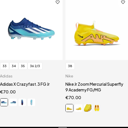
33
34
35
36 2/3
38
Adidas
Nike
Adidas X Crazyfast.3 FG Jr
Nike Jr Zoom Mercurial Superfly
9 Academy FG/MG
€
70.00
€
70.00