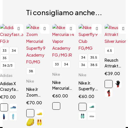
Ti consigliamo anche...
33
34
6.5
34
35.5
35
Reusch
33
34
36
38.5
Attrakt
36 2/3
Silver
38
€
39.00
Nike
Nike
Adidas
Junior
Nike
Nike
Nike Jr.
Adidas X
Mercurial
Superfly 9
Crazyfast.3
Nike Jr
14 Vapor
Club
FG Jr
Zoom
€
60.00
€
60.00
€
70.00
Academy
FG/MG
Mercurial
€
70.00
FG / MG JR
Superfly 9
Academy
FG/MG