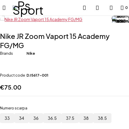
0
Nike JR Zoom Vaport 15 Academy
FG/MG
Brands
Nike
Product code
DJ5617-001
€
75.00
Numero scarpa
33
34
36
36.5
37.5
38
38.5