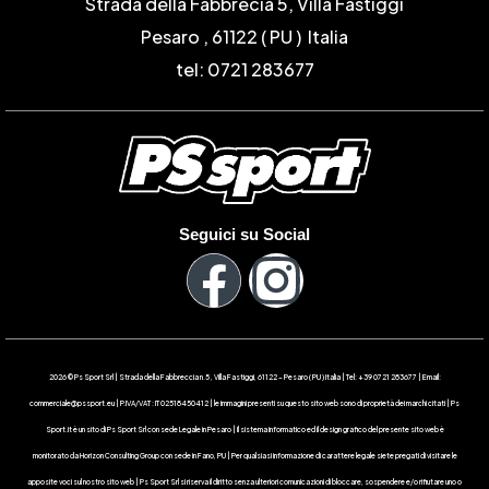
Strada della Fabbrecia 5, Villa Fastiggi
Pesaro , 61122 ( PU ) Italia
tel: 0721 283677
Seguici su Social
2026 © Ps Sport Srl | Strada della Fabbreccia n.5 , Villa Fastiggi, 61122 – Pesaro ( PU ) Italia | Tel: +39 0721 283677 | Email:
commerciale@pssport.eu | P.IVA/VAT : IT 02518450412 | le immagini presenti su questo sito web sono di proprietà dei marchi citati | Ps
Sport.it è un sito di Ps Sport Srl con sede Legale in Pesaro | Il sistema informatico ed il design grafico del presente sito web è
monitorato da Horizon Consulting Group con sede in Fano, PU | Per qualsiasi informazione di carattere legale siete pregati di visitare le
apposite voci sul nostro sito web | Ps Sport Srl si riserva il diritto senza ulteriori comunicazioni di bloccare, sospendere e/o rifiutare uno o