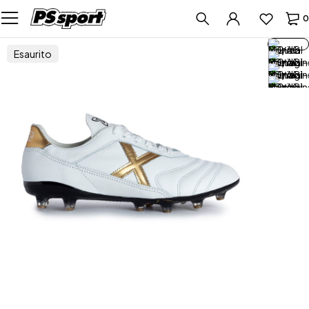
0
Esaurito