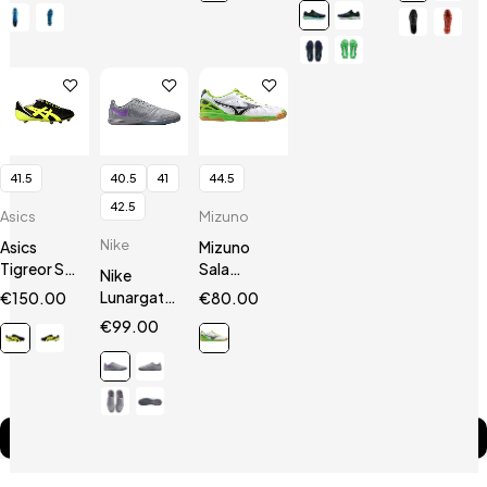
41.5
40.5
41
44.5
42.5
Asics
Mizuno
Nike
Asics
Mizuno
Tigreor ST
Sala
Nike
Black/Neon
Premium
Lunargato
€
150.00
€
80.00
Yellow
IN
II
€
99.00
Silver
Compare
(0)