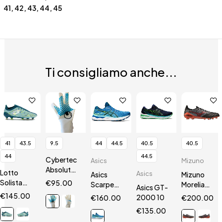
41
,
42
,
43
,
44
,
45
Ti consigliamo anche...
41
43.5
9.5
44
44.5
40.5
40.5
44
44.5
Cybertec
Asics
Mizuno
AbsolutGrip
Lotto
Asics
Asics
Mizuno
HN
Solista
€
95.00
Scarpe
Morelia
Asics GT-
200 VII
Gel
Neo III Β
€
145.00
2000 10
€
160.00
€
200.00
SGX
Nimbus 24
SR4 Elite
€
135.00