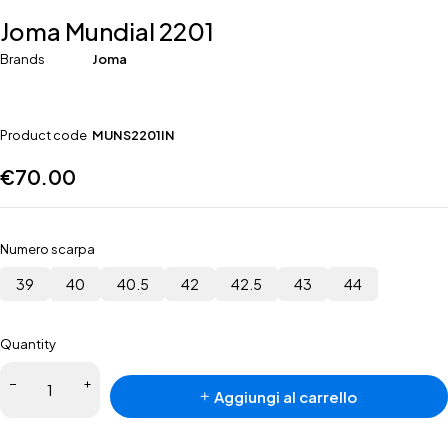
Joma Mundial 2201
Brands
Joma
Product code
MUNS2201IN
€
70.00
Numero scarpa
39
40
40.5
42
42.5
43
44
Quantity
Joma
Aggiungi al carrello
Mundial
2201
quantità