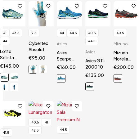
41
43.5
9.5
44
44.5
40.5
40.5
44
44.5
Cybertec
Asics
Mizuno
AbsolutGrip
Lotto
Asics
Asics
Mizuno
HN
Solista
€
95.00
Scarpe
Morelia
Asics GT-
200 VII
Gel
Neo III Β
€
145.00
2000 10
€
160.00
€
200.00
SGX
Nimbus 24
SR4 Elite
€
135.00
40.5
41
44.5
42.5
41.5