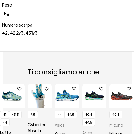
Peso
1 kg
Numero scarpa
42
,
42 2/3
,
43 1/3
Ti consigliamo anche...
41
43.5
9.5
44
44.5
40.5
40.5
44
44.5
Cybertec
Asics
Mizuno
AbsolutGrip
Lotto
Asics
Asics
Mizuno