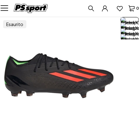
0
Esaurito