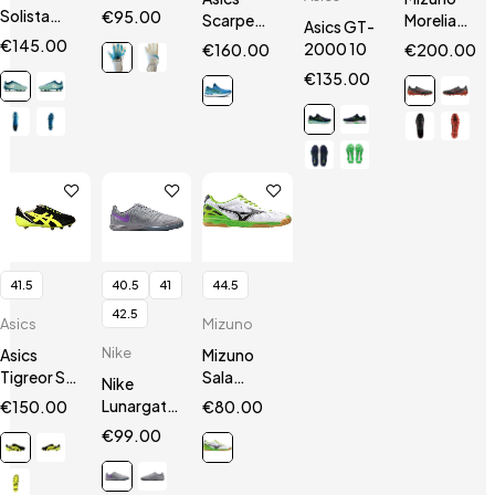
HN
Solista
€
95.00
Scarpe
Morelia
Asics GT-
200 VII
Gel
Neo III Β
€
145.00
2000 10
€
160.00
€
200.00
SGX
Nimbus 24
SR4 Elite
€
135.00
41.5
40.5
41
44.5
42.5
Asics
Mizuno
Nike
Asics
Mizuno
Tigreor ST
Sala
Nike
Black/Neon
Premium
Lunargato
€
150.00
€
80.00
Yellow
IN
II
€
99.00
Silver