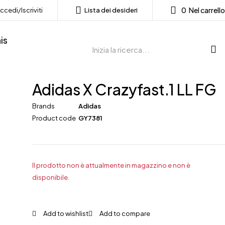
0
Nel carrello
ccedi/Iscriviti
Lista dei desideri
is
Adidas X Crazyfast.1 LL FG
Brands
Adidas
Product code
GY7381
Il prodotto non è attualmente in magazzino e non è
disponibile.