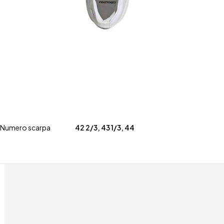
Numero scarpa
42 2/3
,
43 1/3
,
44