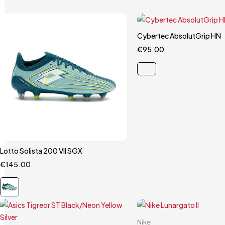
Cybertec AbsolutGrip HN
Carrello rapido
€
95.00
9.5
Lotto Solista 200 VII SGX
Carrello rapido
€
145.00
41
43.5
44
Carrello rapido
Nike