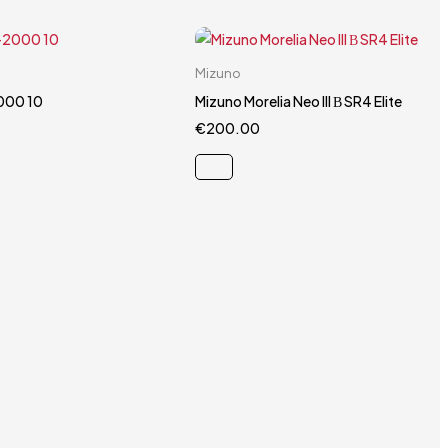
Carrello rapido
Carrello rapido
Mizuno
40.5
44.5
40.5
000 10
Mizuno Morelia Neo III Β SR4 Elite
€
200.00