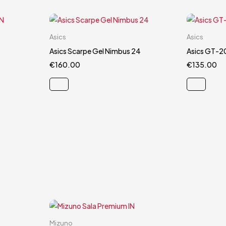
Carrello rapido
Asics
Asics
44
44.5
Asics Scarpe Gel Nimbus 24
Asics GT-2
€
160.00
€
135.00
Carrello rapido
Mizuno