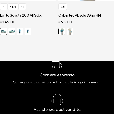
41
43.5
44
9.5
Lotto Solista 200 VII SGX
Cybertec AbsolutGrip HN
€
145.00
€
95.00
Corriere espresso
Consegna rapida, sicura e tracciabile in ogni momento
Assistenza post vendita