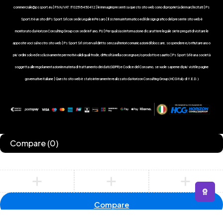
commerciale@pssport.eu | P.IVA/VAT : IT 02518450412 | le immagini presenti su questo sito web sono di proprietà dei marchi citati | Ps
Sport.it è un sito di Ps Sport Srl con sede Legale in Pesaro | Il sistema informatico ed il design grafico del presente sito web è
monitorato da Horizon Consulting Group con sede in Fano, PU | Per qualsiasi informazione di carattere legale siete pregati di visitare le
apposite voci sul nostro sito web | Ps Sport Srl si riserva il diritto senza ulteriori comunicazioni di bloccare, sospendere e/o rifiutare uno o
piu’ ordini solo ed esclusivamente per motivi validi quali frode, difficoltà nella consegna e/o prodotto esaurito | Ps Sport Srl è una società
soggetta alle regolamentazioni in materia di trattamento dei dati (GDPR) e Codice del Consumo, se vuole saperne di piu’ visiti le pagine
governative italiane | Questo sito web è stato interamente realizzato da Horizon Consulting Group ( HCG Italy di Y.E.D. )
Compare
(0)
Compare
Remove all products