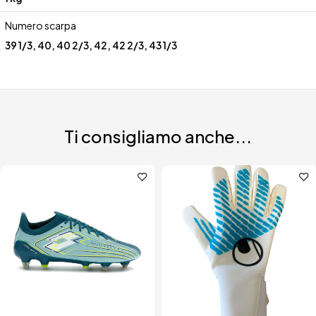
Numero scarpa
39 1/3
,
40
,
40 2/3
,
42
,
42 2/3
,
43 1/3
Ti consigliamo anche...