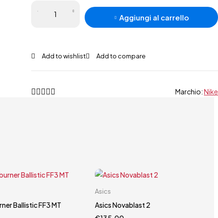
Nike
Aggiungi al carrello
Hyperace
3
quantità
Marchio:
Nike
Carrello rapido
Carrello rapido
Asics
39.5
40
40.5
41
38
ner Ballistic FF3 MT
Asics Novablast 2