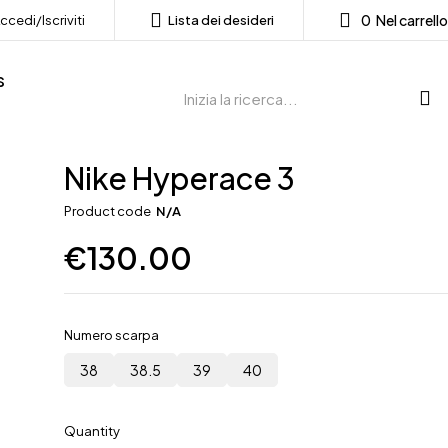
0
Nel carrello
ccedi/Iscriviti
Lista dei desideri
s
Nike Hyperace 3
Product code
N/A
€
130.00
Numero scarpa
38
38.5
39
40
Quantity