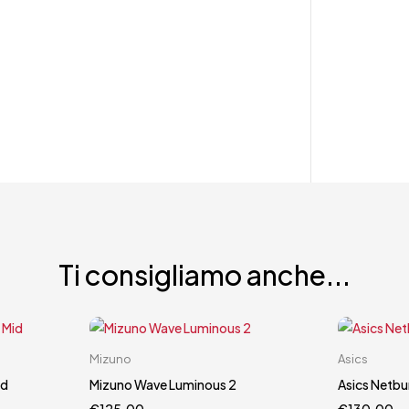
Ti consigliamo anche...
Carrello rapido
Mizuno
Asics
41
38
37.5
38
id
Mizuno Wave Luminous 2
Asics Netbur