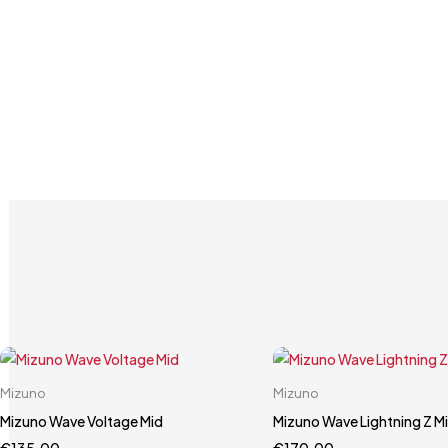
Carrello rapido
Carrello rapido
Mizuno
Mizuno
38
37
38
39
Mizuno Wave Voltage Mid
Mizuno Wave Lightning Z M