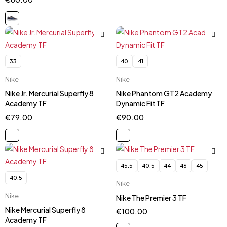
33
40
41
Nike
Nike
Nike Jr. Mercurial Superfly 8
Nike Phantom GT2 Academy
Academy TF
Dynamic Fit TF
€
79.00
€
90.00
45.5
40.5
44
46
45
40.5
Nike
Nike
Nike The Premier 3 TF
Nike Mercurial Superfly 8
€
100.00
Academy TF