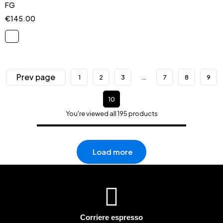
FG
€
145.00
Prev page
1
2
3
…
7
8
9
10
You're viewed all 195 products
Load more
Corriere espresso