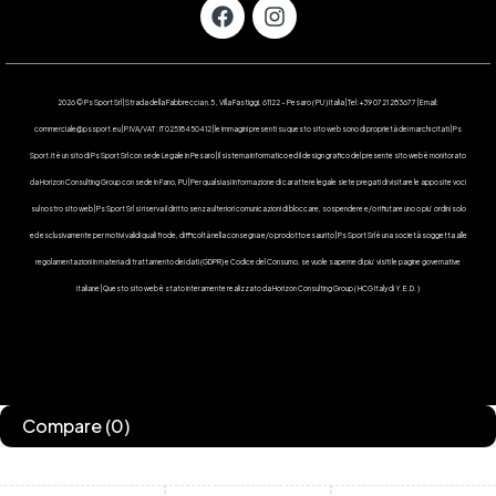
2026 © Ps Sport Srl | Strada della Fabbreccia n.5 , Villa Fastiggi, 61122 – Pesaro ( PU ) Italia | Tel: +39 0721 283677 | Email:
commerciale@pssport.eu | P.IVA/VAT : IT 02518450412 | le immagini presenti su questo sito web sono di proprietà dei marchi citati | Ps
Sport.it è un sito di Ps Sport Srl con sede Legale in Pesaro | Il sistema informatico ed il design grafico del presente sito web è monitorato
da Horizon Consulting Group con sede in Fano, PU | Per qualsiasi informazione di carattere legale siete pregati di visitare le apposite voci
sul nostro sito web | Ps Sport Srl si riserva il diritto senza ulteriori comunicazioni di bloccare, sospendere e/o rifiutare uno o piu’ ordini solo
ed esclusivamente per motivi validi quali frode, difficoltà nella consegna e/o prodotto esaurito | Ps Sport Srl è una società soggetta alle
regolamentazioni in materia di trattamento dei dati (GDPR) e Codice del Consumo, se vuole saperne di piu’ visiti le pagine governative
italiane | Questo sito web è stato interamente realizzato da Horizon Consulting Group ( HCG Italy di Y.E.D. )
Compare
(0)