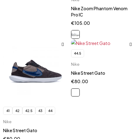
Nike Zoom Phantom Venom
Pro IC
€
105.00
44.5
Nike
Nike Street Gato
€
80.00
41
42
42.5
43
44
Nike
Nike Street Gato
€
80.00