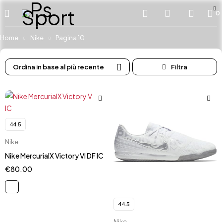
0
Home
Nike
Pagina 10
Ordina in base al più recente
44.5
Nike
Nike MercurialX Victory VI DF IC
€
80.00
44.5
Nike