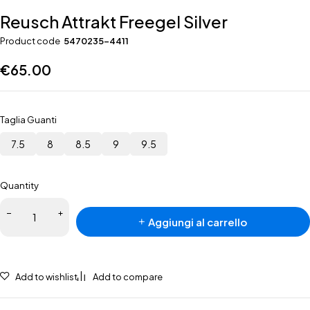
Reusch Attrakt Freegel Silver
Product code
5470235-4411
€
65.00
Taglia Guanti
7.5
8
8.5
9
9.5
Quantity
Reusch
Aggiungi al carrello
Attrakt
Freegel
Silver
quantità
Add to wishlist
Add to compare