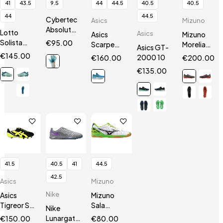
41
43.5
9.5
44
44.5
40.5
40.5
44
44.5
Cybertec
Asics
Mizuno
AbsolutGrip
Lotto
Asics
Asics
Mizuno
HN
Solista
€
95.00
Scarpe
Morelia
Asics GT-
200 VII
Gel
Neo III Β
€
145.00
2000 10
€
160.00
€
200.00
SGX
Nimbus 24
SR4 Elite
€
135.00
41.5
40.5
41
44.5
42.5
Asics
Mizuno
Nike
Asics
Mizuno
Tigreor ST
Sala
Nike
Black/Neon
Premium
Lunargato
€
150.00
€
80.00