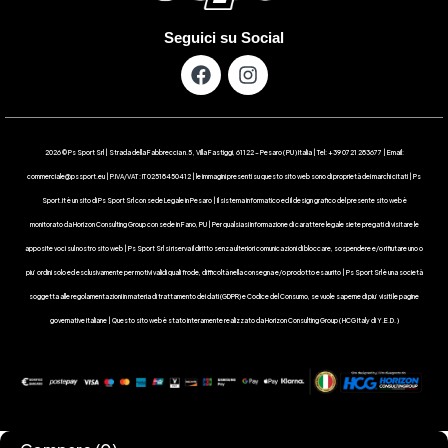
Seguici su Social
2026 © Ps Sport Srl | Strada della Fabbreccia n.5 , Villa Fastiggi, 61122 – Pesaro ( PU ) Italia | Tel: +39 0721 283677 | Email:
commerciale@pssport.eu | P.IVA/VAT : IT 02518450412 | le immagini presenti su questo sito web sono di proprietà dei marchi citati | Ps
Sport.it è un sito di Ps Sport Srl con sede Legale in Pesaro | Il sistema informatico ed il design grafico del presente sito web è
monitorato da Horizon Consulting Group con sede in Fano, PU | Per qualsiasi informazione di carattere legale siete pregati di visitare le
apposite voci sul nostro sito web | Ps Sport Srl si riserva il diritto senza ulteriori comunicazioni di bloccare, sospendere e/o rifiutare uno o
piu’ ordini solo ed esclusivamente per motivi validi quali frode, difficoltà nella consegna e/o prodotto esaurito | Ps Sport Srl è una società
soggetta alle regolamentazioni in materia di trattamento dei dati (GDPR) e Codice del Consumo, se vuole saperne di piu’ visiti le pagine
governative italiane | Questo sito web è stato interamente realizzato da Horizon Consulting Group ( HCG Italy di Y.E.D. )