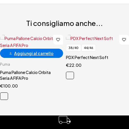
Ti consigliamo anche...
38/40
44/46
Aggiungi al carrello
PDX Perfect Next Soft
Puma
€
22.00
Puma Pallone Calcio Orbita
Seria A FIFA Pro
€
100.00