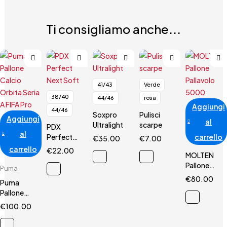
Ti consigliamo anche...
41/43
Verde
38/40
44/46
rosa
Aggiungi
44/46
Soxpro
Pulisci
Aggiungi
al
Ultralight
scarpe
PDX
al
Perfect
carrello
€
35.00
€
7.00
Next Soft
carrello
€
22.00
MOLTEN
Pallone
Puma
Pallavolo
€
80.00
Puma
5000
Pallone
Calcio
€
100.00
Orbita
Seria A