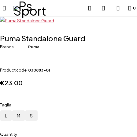
0
Puma Standalone Guard
Brands
Puma
Product code
030883-01
€
23.00
Taglia
L
M
S
Quantity