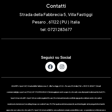
Contatti
Strada della Fabbrecia 5, Villa Fastiggi
Pesaro , 61122 ( PU ) Italia
tel: 0721 283677
Seguici su Social
2026 © Ps Sport Srl | Strada della Fabbreccia n.5 , Villa Fastiggi, 61122 – Pesaro ( PU ) Italia | Tel: +39 0721 283677 | Email:
commerciale@pssport.eu | P.IVA/VAT : IT 02518450412 | le immagini presenti su questo sito web sono di proprietà dei marchi citati | Ps
Sport.it è un sito di Ps Sport Srl con sede Legale in Pesaro | Il sistema informatico ed il design grafico del presente sito web è
monitorato da Horizon Consulting Group con sede in Fano, PU | Per qualsiasi informazione di carattere legale siete pregati di visitare le
apposite voci sul nostro sito web | Ps Sport Srl si riserva il diritto senza ulteriori comunicazioni di bloccare, sospendere e/o rifiutare uno o