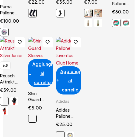
€
22.00
€
35.00
€
7.00
Pallone
Puma
Pallavolo
€
80.00
Pallone
5000
Calcio
€
100.00
Orbita
Seria A
FIFA Pro
Aggiungi
6.5
Aggiungi
al
Reusch
al
Attrakt
carrello
Silver
carrello
€
39.00
Shin
Junior
Guard
Adidas
Sleeves
€
5.00
Adidas
Pallone
Juventus
€
25.00
Club
Home