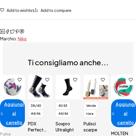
Add to wishlist
Add to compare
Marchio:
Nike
Ti consigliamo anche...
Aggiungi
Aggiungi
38/40
41/43
Verde
al
al
44/46
44/46
rosa
carrello
carrello
PDX
Soxpro
Pulisci
Perfect
Ultralight
scarpe
MOLTEN
Puma
Next Soft