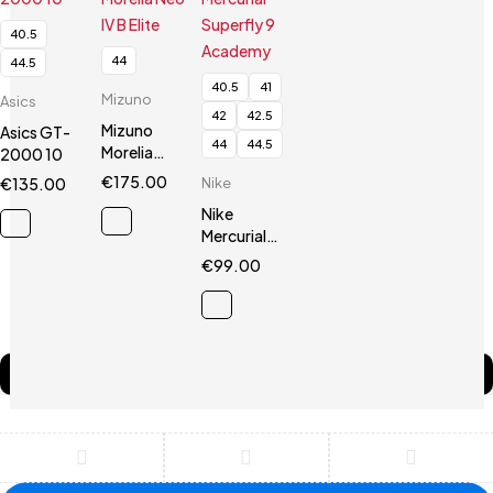
40.5
44
44.5
40.5
41
Mizuno
Asics
42
42.5
Mizuno
Asics GT-
44
44.5
Morelia
2000 10
Neo IV B
€
175.00
€
135.00
Nike
Elite
Nike
Mercurial
Superfly 9
€
99.00
Academy
Compare
(0)