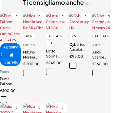
Ti consigliamo anche...
40.5
41
43.5
9.5
44
44.5
44
Cybertec
Mizuno
Asics
Aggiungi
AbsolutGrip
Lotto
Mizuno
Asics
al
HN
Solista
€
95.00
Morelia
Scarpe
200 VII
carrello
Neo III Β
Gel
€
145.00
€
200.00
€
160.00
SGX
SR4 Elite
Nimbus 24
Puma
Puma
Pallone
Calcio
€
100.00
Orbita
Seria A
FIFA Pro