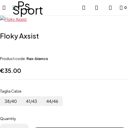
0
Floky Axsist
Product code
flax-bianco
€
35.00
Taglia Calze
38/40
41/43
44/46
Quantity