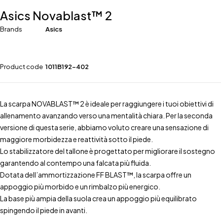
Asics Novablast™ 2
Brands
Asics
Product code
1011B192-402
La scarpa NOVABLAST™ 2 è ideale per raggiungere i tuoi obiettivi di
allenamento avanzando verso una mentalità chiara. Per la seconda
versione di questa serie, abbiamo voluto creare una sensazione di
maggiore morbidezza e reattività sotto il piede.
Lo stabilizzatore del tallone è progettato per migliorare il sostegno
garantendo al contempo una falcata più fluida.
Dotata dell’ammortizzazione FF BLAST™, la scarpa offre un
appoggio più morbido e un rimbalzo più energico.
La base più ampia della suola crea un appoggio più equilibrato
spingendo il piede in avanti.