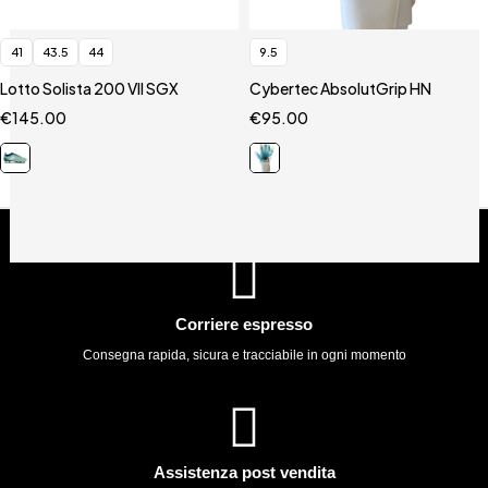
41
43.5
44
9.5
Lotto Solista 200 VII SGX
Cybertec AbsolutGrip HN
€
145.00
€
95.00
Corriere espresso
Consegna rapida, sicura e tracciabile in ogni momento
Assistenza post vendita