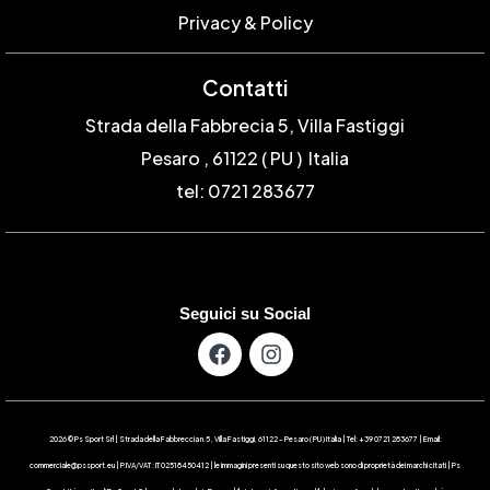
Privacy & Policy
Contatti
Strada della Fabbrecia 5, Villa Fastiggi
Pesaro , 61122 ( PU ) Italia
tel: 0721 283677
Seguici su Social
2026 © Ps Sport Srl | Strada della Fabbreccia n.5 , Villa Fastiggi, 61122 – Pesaro ( PU ) Italia | Tel: +39 0721 283677 | Email:
commerciale@pssport.eu | P.IVA/VAT : IT 02518450412 | le immagini presenti su questo sito web sono di proprietà dei marchi citati | Ps