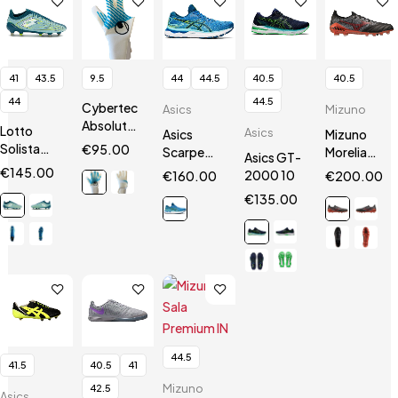
41
43.5
9.5
44
44.5
40.5
40.5
44
44.5
Cybertec
Asics
Mizuno
AbsolutGrip
Lotto
Asics
Asics
Mizuno
HN
Solista
€
95.00
Scarpe
Morelia
Asics GT-
200 VII
Gel
Neo III Β
€
145.00
2000 10
€
160.00
€
200.00
SGX
Nimbus 24
SR4 Elite
€
135.00
44.5
41.5
40.5
41
Mizuno
42.5
Asics