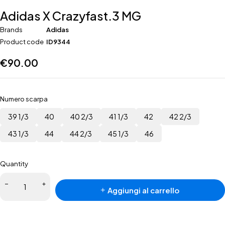
Adidas X Crazyfast.3 MG
Brands
Adidas
Product code
ID9344
€
90.00
Numero scarpa
39 1/3
40
40 2/3
41 1/3
42
42 2/3
43 1/3
44
44 2/3
45 1/3
46
Quantity
Adidas X
Aggiungi al carrello
Crazyfast.3
MG
quantità