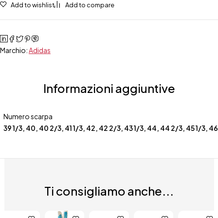
Add to wishlist
Add to compare
Marchio:
Adidas
Informazioni aggiuntive
Numero scarpa
39 1/3
,
40
,
40 2/3
,
41 1/3
,
42
,
42 2/3
,
43 1/3
,
44
,
44 2/3
,
45 1/3
,
46
Ti consigliamo anche...