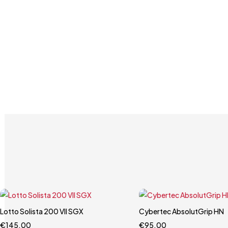
Lotto Solista 200 VII SGX
Carrello rapido
Cybertec AbsolutGrip HN
Carrello rapido
€
145.00
41
43.5
44
€
95.00
9.5