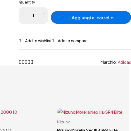
Quantity
Adidas X
Aggiungi al carrello
Crazyfast.1
FG
quantità
Marchio:
Adidas
Carrello rapido
Carrello rapido
Mizuno
40.5
44.5
40.5
000 10
Mizuno Morelia Neo III Β SR4 Elite