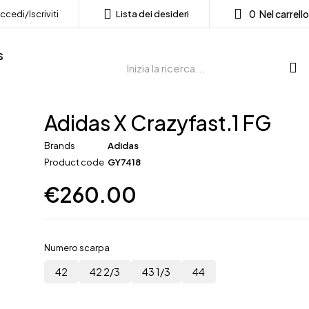
0
Nel carrello
ccedi/Iscriviti
Lista dei desideri
s
Adidas X Crazyfast.1 FG
Brands
Adidas
Product code
GY7418
€
260.00
Numero scarpa
42
42 2/3
43 1/3
44