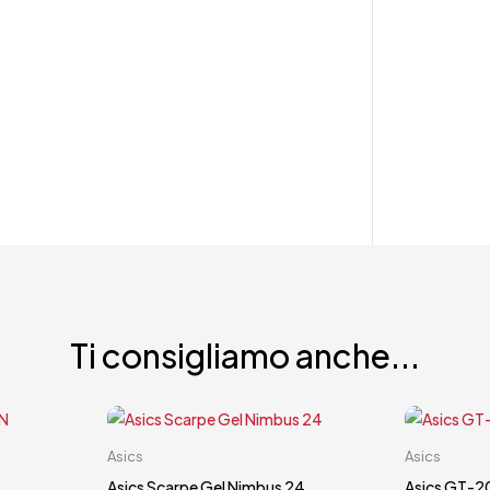
Ti consigliamo anche...
Carrello rapido
Asics
Asics
44
44.5
Asics Scarpe Gel Nimbus 24
Asics GT-2