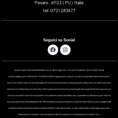
Pesaro , 61122 ( PU ) Italia
tel: 0721 283677
Seguici su Social
2026 © Ps Sport Srl | Strada della Fabbreccia n.5 , Villa Fastiggi, 61122 – Pesaro ( PU ) Italia | Tel: +39 0721 283677 | Email:
commerciale@pssport.eu | P.IVA/VAT : IT 02518450412 | le immagini presenti su questo sito web sono di proprietà dei marchi citati | Ps
Sport.it è un sito di Ps Sport Srl con sede Legale in Pesaro | Il sistema informatico ed il design grafico del presente sito web è monitorato
da Horizon Consulting Group con sede in Fano, PU | Per qualsiasi informazione di carattere legale siete pregati di visitare le apposite voci
sul nostro sito web | Ps Sport Srl si riserva il diritto senza ulteriori comunicazioni di bloccare, sospendere e/o rifiutare uno o piu’ ordini solo
ed esclusivamente per motivi validi quali frode, difficoltà nella consegna e/o prodotto esaurito | Ps Sport Srl è una società soggetta alle
regolamentazioni in materia di trattamento dei dati (GDPR) e Codice del Consumo, se vuole saperne di piu’ visiti le pagine governative
italiane | Questo sito web è stato interamente realizzato da Horizon Consulting Group ( HCG Italy di Y.E.D. )