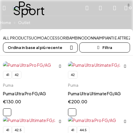
0
Home
Outlet
ALL PRODUCTS
UOMO
ACCESSORI
BAMBINO
DONNA
IMPIANTI E ATTRE
Ordina in base al più recente
41
42
42
Puma
Puma
Puma Ultra Pro FG/AG
Puma Ultra Ultimate FG/AG
€
130.00
€
200.00
41
42.5
41
44.5