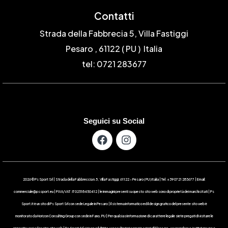
Contatti
Strada della Fabbrecia 5, Villa Fastiggi
Pesaro , 61122 ( PU ) Italia
tel: 0721 283677
Seguici su Social
2026 © Ps Sport Srl | Strada della Fabbreccia n.5 , Villa Fastiggi, 61122 – Pesaro ( PU ) Italia | Tel: +39 0721 283677 | Email:
commerciale@pssport.eu | P.IVA/VAT : IT 02518450412 | le immagini presenti su questo sito web sono di proprietà dei marchi citati | Ps
Sport.it è un sito di Ps Sport Srl con sede Legale in Pesaro | Il sistema informatico ed il design grafico del presente sito web è
monitorato da Horizon Consulting Group con sede in Fano, PU | Per qualsiasi informazione di carattere legale siete pregati di visitare le
apposite voci sul nostro sito web | Ps Sport Srl si riserva il diritto senza ulteriori comunicazioni di bloccare, sospendere e/o rifiutare uno o