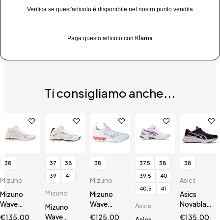
Verifica se quest'articolo è disponibile nel nostro punto vendita
Klarna
Paga questo articolo con
Ti consigliamo anche...
38
37
38
38
37.5
38
38
39
41
39.5
40
Mizuno
Mizuno
Asics
40.5
41
Mizuno
Mizuno
Mizuno
Asics
Wave
Wave
Novablast
Asics
Mizuno
Voltage
Luminous
2
Wave
€
135.00
€
125.00
€
135.00
Asics