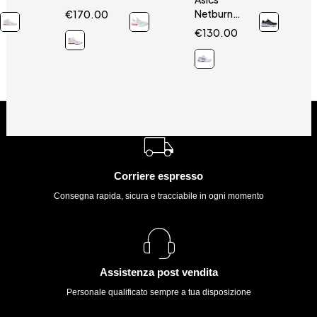
Mid
2
Lightning
Netburner
€
170.00
Z Mid
Ballistic
€
130.00
FF3 MT
Corriere espresso
Consegna rapida, sicura e tracciabile in ogni momento
Assistenza post vendita
Personale qualificato sempre a tua disposizione