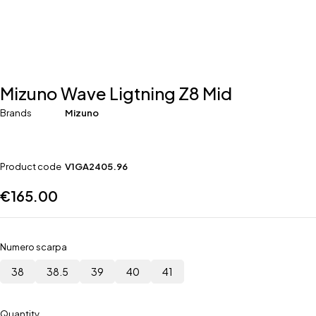
Mizuno Wave Ligtning Z8 Mid
Brands
Mizuno
Product code
V1GA2405.96
€
165.00
Numero scarpa
38
38.5
39
40
41
Quantity