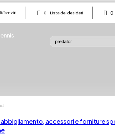
0
Nel carrello
i/Iscriviti
0
Lista dei desideri
ennis
Srl
 abbigliamento, accessori e forniture sportive
he