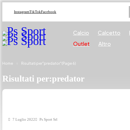
Instagram
TikTok
Facebook
Calcio
Calcetto
Outlet
Altro
Home
Risultati per"predator"
(Page 6)
Risultati per:predator
7 Luglio 2022
Ps Sport Srl