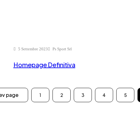
5 Settembre 2023
Ps Sport Srl
Homepage Definitiva
ev page
1
2
3
4
5