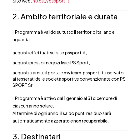
Sito web:
https://pssport.it
2. Ambito territoriale e durata
Il Programma è valido su tutto il territorio italiano e
riguarda:
acquisti effettuati sul sito
pssport.it
;
acquisti presso i negozi fisici PS Sport;
acquisti tramite il portale
myteam.pssport.it
, riservato
ai tesserati delle società sportive convenzionate con PS
SPORT Srl.
Il Programma è attivo dal
1 gennaio al 31 dicembre
di
ciascun anno solare.
Al termine di ogni anno, il saldo punti residuo sarà
automaticamente
azzerato e non recuperabile
.
3. Destinatari