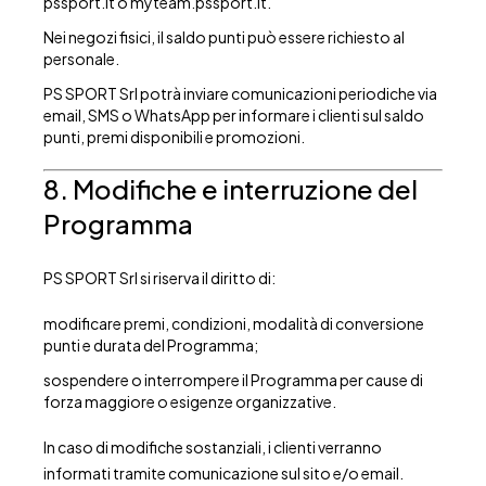
pssport.it o myteam.pssport.it.
Nei negozi fisici, il saldo punti può essere richiesto al
personale.
PS SPORT Srl potrà inviare comunicazioni periodiche via
email, SMS o WhatsApp per informare i clienti sul saldo
punti, premi disponibili e promozioni.
8. Modifiche e interruzione del
Programma
PS SPORT Srl si riserva il diritto di:
modificare premi, condizioni, modalità di conversione
punti e durata del Programma;
sospendere o interrompere il Programma per cause di
forza maggiore o esigenze organizzative.
In caso di modifiche sostanziali, i clienti verranno
informati tramite comunicazione sul sito e/o email.