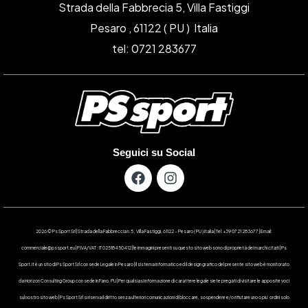
Strada della Fabbrecia 5, Villa Fastiggi
Pesaro , 61122 ( PU ) Italia
tel: 0721 283677
Seguici su Social
2026 © Ps Sport Srl | Strada della Fabbreccia n.5 , Villa Fastiggi, 61122 – Pesaro ( PU ) Italia | Tel: +39 0721 283677 | Email:
commerciale@pssport.eu | P.IVA/VAT : IT 02518450412 | le immagini presenti su questo sito web sono di proprietà dei marchi citati | Ps
Sport.it è un sito di Ps Sport Srl con sede Legale in Pesaro | Il sistema informatico ed il design grafico del presente sito web è monitorato
da Horizon Consulting Group con sede in Fano, PU | Per qualsiasi informazione di carattere legale siete pregati di visitare le apposite voci
sul nostro sito web | Ps Sport Srl si riserva il diritto senza ulteriori comunicazioni di bloccare, sospendere e/o rifiutare uno o piu’ ordini solo