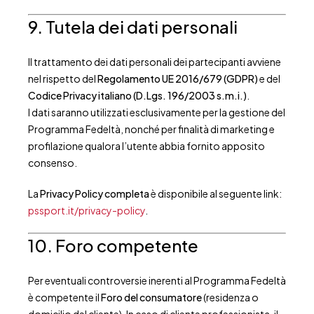
9. Tutela dei dati personali
Il trattamento dei dati personali dei partecipanti avviene
nel rispetto del
Regolamento UE 2016/679 (GDPR)
e del
Codice Privacy italiano (D.Lgs. 196/2003 s.m.i.)
.
I dati saranno utilizzati esclusivamente per la gestione del
Programma Fedeltà, nonché per finalità di marketing e
profilazione qualora l’utente abbia fornito apposito
consenso.
La
Privacy Policy completa
è disponibile al seguente link:
pssport.it/privacy-policy
.
10. Foro competente
Per eventuali controversie inerenti al Programma Fedeltà
è competente il
Foro del consumatore
(residenza o