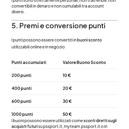
I punti sono strettamente personali, non trasferibili, non
convertibili in denaro e non cumulabili tra account
diversi.
5. Premi e conversione punti
I punti possono essere convertiti in
buoni sconto
utilizzabili online e in negozio.
Punti accumulati
Valore Buono Sconto
200 punti
10 €
400 punti
20 €
600 punti
30 €
1000 punti
50 €
I buoni possono essere utilizzati come
sconti diretti sugli
acquisti futuri
su pssport.it, myteam.pssport.it o in