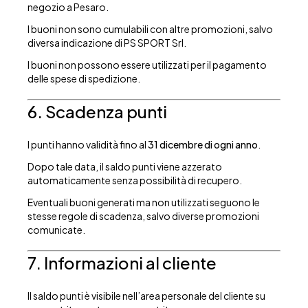
negozio a Pesaro.
I buoni non sono cumulabili con altre promozioni, salvo
diversa indicazione di PS SPORT Srl.
I buoni non possono essere utilizzati per il pagamento
delle spese di spedizione.
6. Scadenza punti
I punti hanno validità fino al
31 dicembre di ogni anno
.
Dopo tale data, il saldo punti viene azzerato
automaticamente senza possibilità di recupero.
Eventuali buoni generati ma non utilizzati seguono le
stesse regole di scadenza, salvo diverse promozioni
comunicate.
7. Informazioni al cliente
Il saldo punti è visibile nell’area personale del cliente su