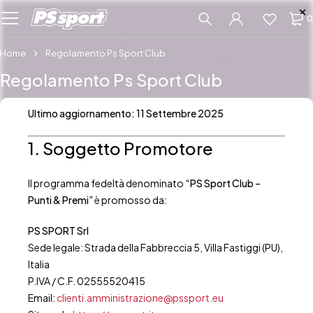
0
Home
Regolamento Ps Sport Club
Regolamento Ps Sport Club
Ultimo aggiornamento: 11 Settembre 2025
1. Soggetto Promotore
Il programma fedeltà denominato
“PS Sport Club –
Punti & Premi”
è promosso da:
PS SPORT Srl
Sede legale: Strada della Fabbreccia 5, Villa Fastiggi (PU),
Italia
P.IVA / C.F. 02555520415
Email:
clienti.amministrazione@pssport.eu