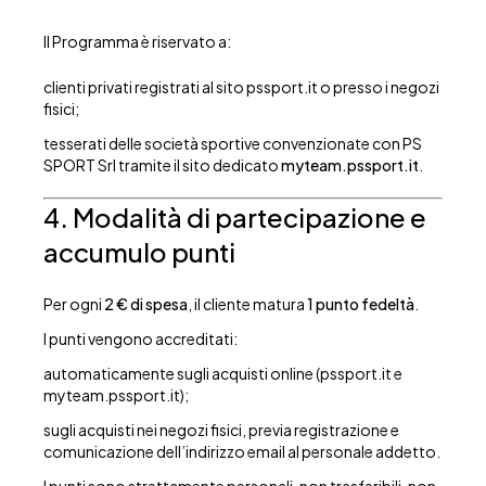
Il Programma è riservato a:
clienti privati registrati al sito pssport.it o presso i negozi
fisici;
tesserati delle società sportive convenzionate con PS
SPORT Srl tramite il sito dedicato
myteam.pssport.it
.
4. Modalità di partecipazione e
accumulo punti
Per ogni
2 € di spesa
, il cliente matura
1 punto fedeltà
.
I punti vengono accreditati:
automaticamente sugli acquisti online (pssport.it e
myteam.pssport.it);
sugli acquisti nei negozi fisici, previa registrazione e
comunicazione dell’indirizzo email al personale addetto.